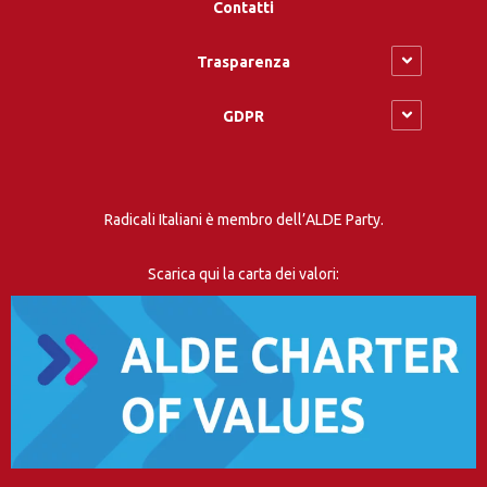
Contatti
Trasparenza
GDPR
Radicali Italiani è membro dell’ALDE Party.
Scarica qui la carta dei valori: