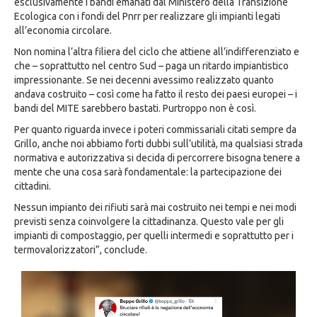
esclusivamente i bandi emanati dal Ministero della Transizione
Ecologica con i fondi del Pnrr per realizzare gli impianti legati
all’economia circolare.
Non nomina l’altra filiera del ciclo che attiene all’indifferenziato e
che – soprattutto nel centro Sud – paga un ritardo impiantistico
impressionante. Se nei decenni avessimo realizzato quanto
andava costruito – così come ha fatto il resto dei paesi europei – i
bandi del MITE sarebbero bastati. Purtroppo non è così.
Per quanto riguarda invece i poteri commissariali citati sempre da
Grillo, anche noi abbiamo forti dubbi sull’utilità, ma qualsiasi strada
normativa e autorizzativa si decida di percorrere bisogna tenere a
mente che una cosa sarà fondamentale: la partecipazione dei
cittadini.
Nessun impianto dei rifiuti sarà mai costruito nei tempi e nei modi
previsti senza coinvolgere la cittadinanza. Questo vale per gli
impianti di compostaggio, per quelli intermedi e soprattutto per i
termovalorizzatori”, conclude.