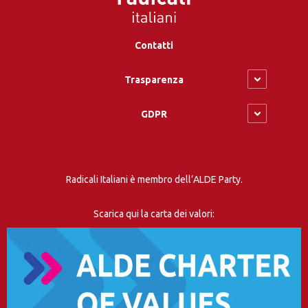
Contatti
Trasparenza
GDPR
Radicali Italiani è membro dell’ALDE Party.
Scarica qui la carta dei valori: