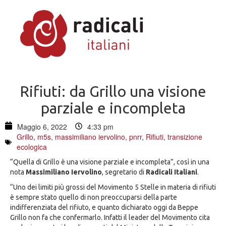
Rifiuti: da Grillo una visione
parziale e incompleta
Maggio 6, 2022
4:33 pm
Grillo
,
m5s
,
massimiliano iervolino
,
pnrr
,
Rifiuti
,
transizione
ecologica
“Quella di Grillo è una visione parziale e incompleta”, così in una
nota
Massimiliano Iervolino
, segretario di
Radicali Italiani
.
“Uno dei limiti più grossi del Movimento 5 Stelle in materia di rifiuti
è sempre stato quello di non preoccuparsi della parte
indifferenziata del rifiuto, e quanto dichiarato oggi da Beppe
Grillo non fa che confermarlo. Infatti il leader del Movimento cita