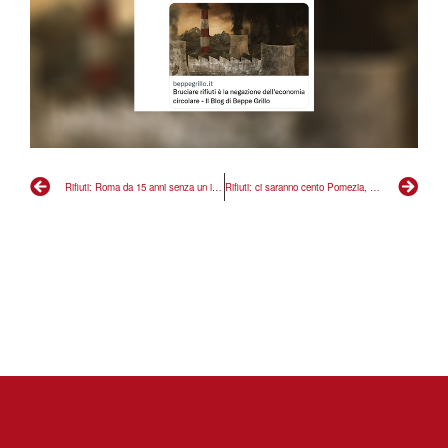
Rifiuti: Roma da 15 anni senza un impianto, questa è la vera vergona
Rifiuti: ci saranno cento Pomezia, su termovalorizzatore serve referendum