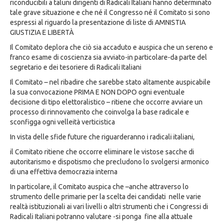
riconducibili a taluni dirigenti di Radicali Italiani hanno determinato
tale grave situazione e che né il Congresso né il Comitato si sono
espressi al riguardo la presentazione di liste di AMNISTIA
GIUSTIZIA E LIBERTÀ
Il Comitato deplora che ciò sia accaduto e auspica che un sereno e
franco esame di coscienza sia avviato-in particolare-da parte del
segretario e dei tesoriere di Radicali Italiani
Il Comitato – nel ribadire che sarebbe stato altamente auspicabile
la sua convocazione PRIMA E NON DOPO ogni eventuale
decisione di tipo elettoralistico – ritiene che occorre avviare un
processo di rinnovamento che coinvolga la base radicale e
sconfigga ogni velleità verticistica
In vista delle sfide future che riguarderanno i radicali italiani,
il Comitato ritiene che occorre eliminare le vistose sacche di
autoritarismo e dispotismo che precludono lo svolgersi armonico
di una effettiva democrazia interna
In particolare, il Comitato auspica che –anche attraverso lo
strumento delle primarie per la scelta dei candidati nelle varie
realtà istituzionali ai vari livelli o altri strumenti che i Congressi di
Radicali Italiani potranno valutare -si ponga fine alla attuale