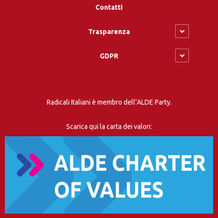
Contatti
Trasparenza
GDPR
Radicali Italiani è membro dell’ALDE Party.
Scarica qui la carta dei valori: