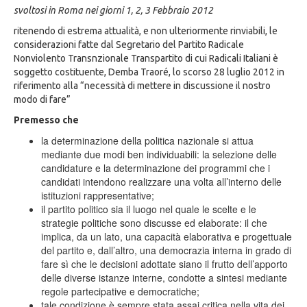
svoltosi in Roma nei giorni 1, 2, 3 Febbraio 2012
ritenendo di estrema attualità, e non ulteriormente rinviabili, le
considerazioni fatte dal Segretario del Partito Radicale
Nonviolento Transnzionale Transpartito di cui Radicali Italiani è
soggetto costituente, Demba Traoré, lo scorso 28 luglio 2012 in
riferimento alla “necessità di mettere in discussione il nostro
modo di fare”
Premesso che
la determinazione della politica nazionale si attua
mediante due modi ben individuabili: la selezione delle
candidature e la determinazione dei programmi che i
candidati intendono realizzare una volta all’interno delle
istituzioni rappresentative;
il partito politico sia il luogo nel quale le scelte e le
strategie politiche sono discusse ed elaborate: il che
implica, da un lato, una capacità elaborativa e progettuale
del partito e, dall’altro, una democrazia interna in grado di
fare sì che le decisioni adottate siano il frutto dell’apporto
delle diverse istanze interne, condotte a sintesi mediante
regole partecipative e democratiche;
tale condizione è sempre stata assai critica nella vita dei