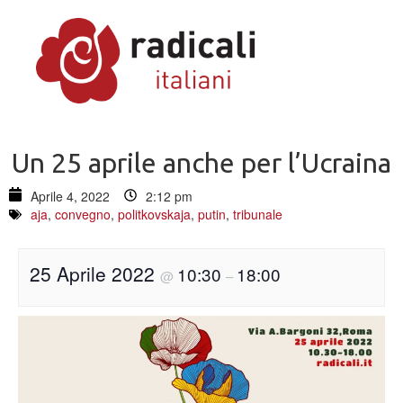
Un 25 aprile anche per l’Ucraina
Aprile 4, 2022
2:12 pm
aja
,
convegno
,
politkovskaja
,
putin
,
tribunale
25 Aprile 2022
10:30
18:00
@
–