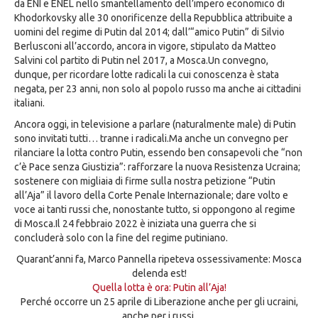
da ENI e ENEL nello smantellamento dell’impero economico di
Khodorkovsky alle 30 onorificenze della Repubblica attribuite a
uomini del regime di Putin dal 2014; dall’“amico Putin” di Silvio
Berlusconi all’accordo, ancora in vigore, stipulato da Matteo
Salvini col partito di Putin nel 2017, a Mosca.Un convegno,
dunque, per ricordare lotte radicali la cui conoscenza è stata
negata, per 23 anni, non solo al popolo russo ma anche ai cittadini
italiani.
Ancora oggi, in televisione a parlare (naturalmente male) di Putin
sono invitati tutti… tranne i radicali.Ma anche un convegno per
rilanciare la lotta contro Putin, essendo ben consapevoli che “non
c’è Pace senza Giustizia”: rafforzare la nuova Resistenza Ucraina;
sostenere con migliaia di firme sulla nostra petizione “Putin
all’Aja” il lavoro della Corte Penale Internazionale; dare volto e
voce ai tanti russi che, nonostante tutto, si oppongono al regime
di Mosca.Il 24 febbraio 2022 è iniziata una guerra che si
concluderà solo con la fine del regime putiniano.
Quarant’anni fa, Marco Pannella ripeteva ossessivamente: Mosca
delenda est!
Quella lotta è ora: Putin all’Aja!
Perché occorre un 25 aprile di Liberazione anche per gli ucraini,
anche per i russi.