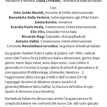
Introduce e modera:
Giulia Crivellini,
Tesoriera di Radicali Italiani
Con:
Dino Guido Rinoldi,
Docente di Diritto internazionale
Benedetto Della Vedova,
Sottosegretario agli Affari Esteri
Emma Bonino
, Senatrice
Ezechia Paolo Reale,
Commissione crimini internazionali
Elio Vito
, Deputato Forza Italia
Riccardo Magi
, Deputato +Europa/Radicali
Antonio Vallini
, Commissione crimini internazionali
Conclude
Massimiliano Iervolino
, Segretario di Radicali Italiani
Da quando Vladimir Putin è salito al potere, nel 1999, i radicali
sono stati l’unica forza politica in Italia a denunciare, giorno dopo
giorno, mese dopo mese, anno dopo anno, i suoi crimini: il
genocidio in Cecenia; la lunga catena di omicidi di giornalisti e di
suoi oppositori (Politkovskaja, Litvinenko, Nemtsov…);
l’aggressione della Georgia (2008) e dell’Ucraina (2014);
l’appoggio decisivo al dittatore siriano Assad e al
generale/dittatore libico Haftar; la chiusura definitiva di ogni
spazio di dissenso (caso Navalny).
Ma Radicali Italiani ha denunciato anche l’acquiescenza e le
complicità italiane nei confronti del nuovo Zar: dal ruolo giocato