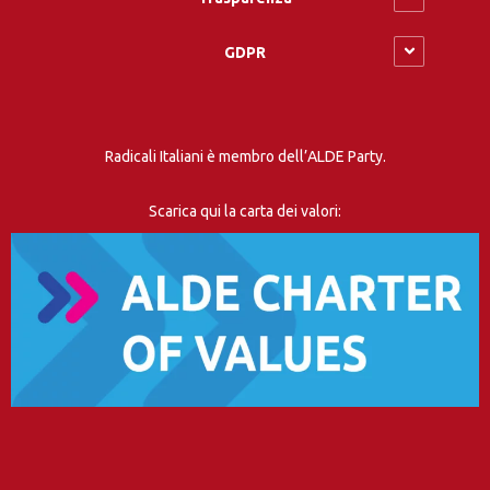
GDPR
Radicali Italiani è membro dell’ALDE Party.
Scarica qui la carta dei valori: