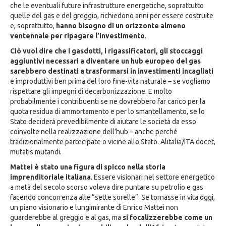
che le eventuali future infrastrutture energetiche, soprattutto
quelle del gas e del greggio, richiedono anni per essere costruite
e, soprattutto,
hanno bisogno di un orizzonte almeno
ventennale per ripagare l’investimento
.
Ciò vuol dire che i gasdotti, i rigassificatori, gli stoccaggi
aggiuntivi necessari a diventare un hub europeo del gas
sarebbero destinati a trasformarsi in investimenti incagliati
e improduttivi ben prima del loro fine-vita naturale – se vogliamo
rispettare gli impegni di decarbonizzazione. E molto
probabilmente i contribuenti se ne dovrebbero far carico per la
quota residua di ammortamento e per lo smantellamento, se lo
Stato deciderà prevedibilmente di aiutare le società da esso
coinvolte nella realizzazione dell’hub – anche perché
tradizionalmente partecipate o vicine allo Stato. Alitalia/ITA docet,
mutatis mutandi.
Mattei è stato una figura di spicco nella storia
imprenditoriale italiana
. Essere visionari nel settore energetico
a metà del secolo scorso voleva dire puntare su petrolio e gas
facendo concorrenza alle “sette sorelle”. Se tornasse in vita oggi,
un piano visionario e lungimirante di Enrico Mattei non
guarderebbe al greggio e al gas, ma
si focalizzerebbe come un