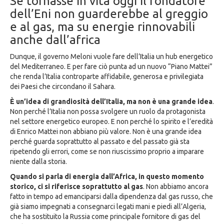
Se tornasse in vita oggi il fondatore
dell’Eni non guarderebbe al greggio
e al gas, ma su energie rinnovabili
anche dall’africa
Dunque, il governo Meloni vuole fare dell’Italia un hub energetico
del Mediterraneo. E per fare ciò punta ad un nuovo “Piano Mattei”
che renda l’Italia controparte affidabile, generosa e privilegiata
dei Paesi che circondano il Sahara.
È un’idea di grandiosità dell’Italia, ma non è una grande idea
.
Non perché l’Italia non possa svolgere un ruolo da protagonista
nel settore energetico europeo. E non perché lo spirito e l’eredità
di Enrico Mattei non abbiano più valore. Non è una grande idea
perché guarda soprattutto al passato e del passato già sta
ripetendo gli errori, come se non riuscissimo proprio a imparare
niente dalla storia.
Quando si parla di energia dall’Africa, in questo momento
storico, ci si riferisce soprattutto al gas
. Non abbiamo ancora
fatto in tempo ad emanciparsi dalla dipendenza dal gas russo, che
già siamo impegnati a consegnarci legati mani e piedi all’Algeria,
che ha sostituito la Russia come principale fornitore di gas del