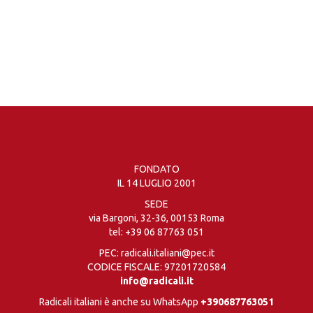
FONDATO
IL 14 LUGLIO 2001
SEDE
via Bargoni, 32-36, 00153 Roma
tel:
+39 06 87763 051
PEC: radicali.italiani@pec.it
CODICE FISCALE: 97201720584
info@radicali.it
Radicali italiani è anche su WhatsApp
+390687763051