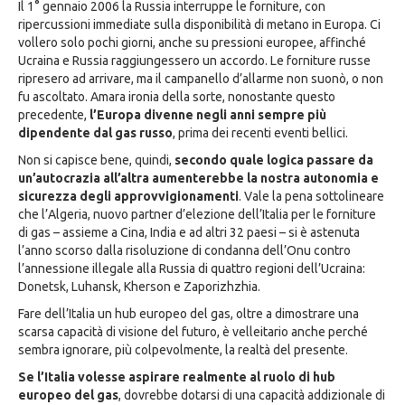
Il 1° gennaio 2006 la Russia interruppe le forniture, con
ripercussioni immediate sulla disponibilità di metano in Europa. Ci
vollero solo pochi giorni, anche su pressioni europee, affinché
Ucraina e Russia raggiungessero un accordo. Le forniture russe
ripresero ad arrivare, ma il campanello d’allarme non suonò, o non
fu ascoltato. Amara ironia della sorte, nonostante questo
precedente,
l’Europa divenne negli anni sempre più
dipendente dal gas russo
, prima dei recenti eventi bellici.
Non si capisce bene, quindi,
secondo quale logica passare da
un’autocrazia all’altra aumenterebbe la nostra autonomia e
sicurezza degli approvvigionamenti
. Vale la pena sottolineare
che l’Algeria, nuovo partner d’elezione dell’Italia per le forniture
di gas – assieme a Cina, India e ad altri 32 paesi – si è astenuta
l’anno scorso dalla risoluzione di condanna dell’Onu contro
l’annessione illegale alla Russia di quattro regioni dell’Ucraina:
Donetsk, Luhansk, Kherson e Zaporizhzhia.
Fare dell’Italia un hub europeo del gas, oltre a dimostrare una
scarsa capacità di visione del futuro, è velleitario anche perché
sembra ignorare, più colpevolmente, la realtà del presente.
Se l’Italia volesse aspirare realmente al ruolo di hub
europeo del gas
, dovrebbe dotarsi di una capacità addizionale di