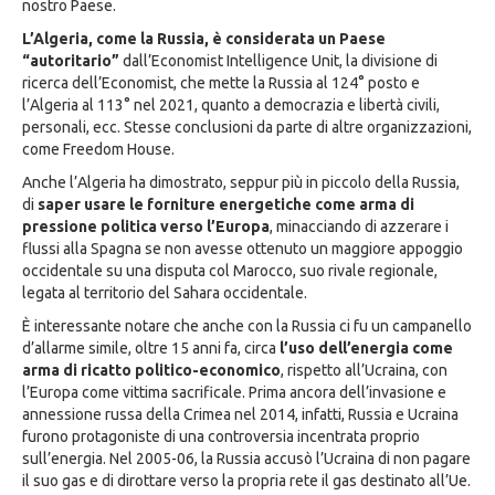
nostro Paese.
L’Algeria, come la Russia, è considerata un Paese
“autoritario”
dall’Economist Intelligence Unit, la divisione di
ricerca dell’Economist, che mette la Russia al 124° posto e
l’Algeria al 113° nel 2021, quanto a democrazia e libertà civili,
personali, ecc. Stesse conclusioni da parte di altre organizzazioni,
come Freedom House.
Anche l’Algeria ha dimostrato, seppur più in piccolo della Russia,
di
saper usare le forniture energetiche come arma di
pressione politica verso l’Europa
, minacciando di azzerare i
flussi alla Spagna se non avesse ottenuto un maggiore appoggio
occidentale su una disputa col Marocco, suo rivale regionale,
legata al territorio del Sahara occidentale.
È interessante notare che anche con la Russia ci fu un campanello
d’allarme simile, oltre 15 anni fa, circa
l’uso dell’energia come
arma di ricatto politico-economico
, rispetto all’Ucraina, con
l’Europa come vittima sacrificale. Prima ancora dell’invasione e
annessione russa della Crimea nel 2014, infatti, Russia e Ucraina
furono protagoniste di una controversia incentrata proprio
sull’energia. Nel 2005-06, la Russia accusò l’Ucraina di non pagare
il suo gas e di dirottare verso la propria rete il gas destinato all’Ue.