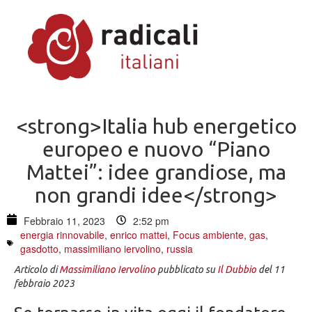
<strong>Italia hub energetico
europeo e nuovo “Piano
Mattei”: idee grandiose, ma
non grandi idee</strong>
Febbraio 11, 2023
2:52 pm
energia rinnovabile
,
enrico mattei
,
Focus ambiente
,
gas
,
gasdotto
,
massimiliano iervolino
,
russia
Articolo di
Massimiliano Iervolino
pubblicato su
Il Dubbio
del 11
febbraio 2023