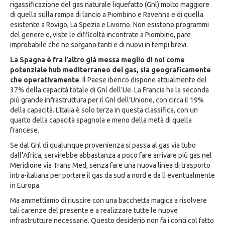
rigassificazione del gas naturale liquefatto (Gnl) molto maggiore
di quella sulla rampa di lancio a Piombino e Ravenna e di quella
esistente a Rovigo, La Spezia e Livorno. Non esistono programmi
del genere e, viste le difficoltà incontrate a Piombino, pare
improbabile che ne sorgano tanti e di nuovi in tempi brevi.
La Spagna è fra l’altro già messa meglio di noi come
potenziale hub mediterraneo del gas, sia geograficamente
che operativamente
. Il Paese iberico dispone attualmente del
37% della capacità totale di Gnl dell’Ue. La Francia ha la seconda
più grande infrastruttura per il Gnl dell’Unione, con circa il 19%
della capacità. L’Italia è solo terza in questa classifica, con un
quarto della capacità spagnola e meno della metà di quella
francese.
Se dal Gnl di qualunque provenienza si passa al gas via tubo
dall’Africa, servirebbe abbastanza a poco fare arrivare più gas nel
Meridione via Trans Med, senza fare una nuova linea di trasporto
intra-italiana per portare il gas da sud a nord e da lì eventualmente
in Europa.
Ma ammettiamo di riuscire con una bacchetta magica a risolvere
tali carenze del presente e a realizzare tutte le nuove
infrastrutture necessarie. Questo desiderio non fa i conti col fatto