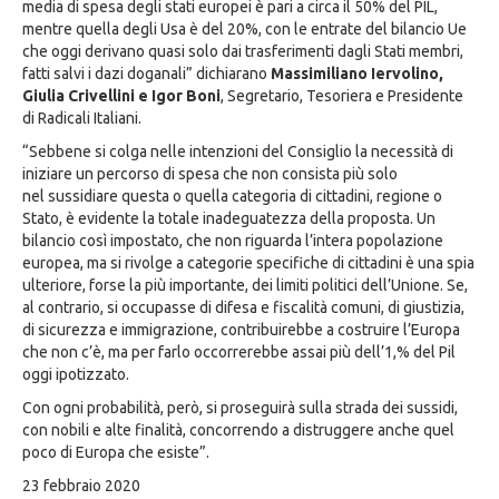
media di spesa degli stati europei è pari a circa il 50% del PIL,
mentre quella degli Usa è del 20%, con le entrate del bilancio Ue
che oggi derivano quasi solo dai trasferimenti dagli Stati membri,
fatti salvi i dazi doganali” dichiarano
Massimiliano Iervolino,
Giulia Crivellini e Igor Boni
, Segretario, Tesoriera e Presidente
di Radicali Italiani.
“Sebbene si colga nelle intenzioni del Consiglio la necessità di
iniziare un percorso di spesa che non consista più solo
nel sussidiare questa o quella categoria di cittadini, regione o
Stato, è evidente la totale inadeguatezza della proposta.​ Un
bilancio così impostato, che non riguarda l’intera popolazione
europea, ma si rivolge a categorie specifiche di cittadini è una spia
ulteriore, forse la più importante, dei limiti politici dell’Unione. Se,
al contrario, si occupasse di difesa e fiscalità comuni, di giustizia,
di sicurezza e immigrazione, contribuirebbe a costruire l’Europa
che non c’è, ma per farlo occorrerebbe assai più dell’1,% del Pil
oggi ipotizzato.
Con ogni probabilità, però, si proseguirà sulla strada dei sussidi,
con nobili e alte finalità, concorrendo a distruggere anche quel
poco di Europa che esiste”.
23 febbraio 2020