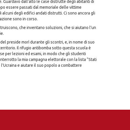
 Guardavo dall’alto le case distrutte degli abitanti di
 Dopo essere passati dal memoriale delle vittime
 alcuni degli edifici andati distrutti. Ci sono ancora gli
urazione sono in corso.
struiscono, che inventano soluzioni, che si aiutano l’un
ie.
del preside morì durante gli scontri, e, in nome di suo
l territorio. Il rifugio antibomba sotto questa scuola è
se per lezioni ed esami, in modo che gli studenti
interrotto la mia campagna elettorale con la lista “Stati
 l’Ucraina e aiutare il suo popolo a combattere