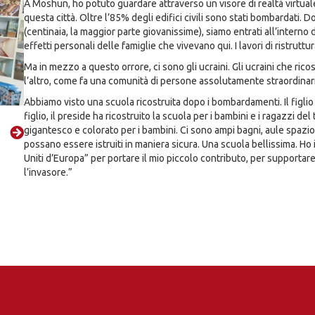
A Moshun, ho potuto guardare attraverso un visore di realtà virtuale.
questa città. Oltre l’85% degli edifici civili sono stati bombardati.
(centinaia, la maggior parte giovanissime), siamo entrati all’interno di
effetti personali delle famiglie che vivevano qui. I lavori di ristrutt
Ma in mezzo a questo orrore, ci sono gli ucraini. Gli ucraini che rico
l’altro, come fa una comunità di persone assolutamente straordinar
Abbiamo visto una scuola ricostruita dopo i bombardamenti. Il figlio 
figlio, il preside ha ricostruito la scuola per i bambini e i ragazzi de
gigantesco e colorato per i bambini. Ci sono ampi bagni, aule spazio
possano essere istruiti in maniera sicura. Una scuola bellissima. Ho 
Uniti d’Europa” per portare il mio piccolo contributo, per supportare
l’invasore.”