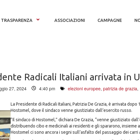
TRASPARENZA
ASSOCIAZIONI
CAMPAGNE
NO
ente Radicali Italiani arrivata in 
gio 27, 2024
4:40 pm
elezioni europee
,
patrizia de grazia
,
La Presidente di Radicali Italiani, Patrizia De Grazia, è arrivata dopo 
Hostomel, dove il sindaco venne giustiziato dall’esercito russo.
“Il sindaco di Hostomel,” dichiara De Grazia, “venne giustiziato dall
distribuendo cibo e medicinali ai residenti e gli spararono, insieme ai
Hostomel ci sono ancora i segni sull’asfalto del passaggio dei carri 