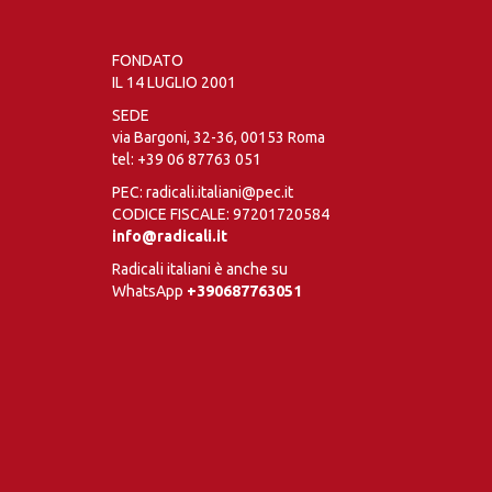
FONDATO
IL 14 LUGLIO 2001
SEDE
via Bargoni, 32-36, 00153 Roma
tel:
+39 06 87763 051
PEC: radicali.italiani@pec.it
CODICE FISCALE: 97201720584
info@radicali.it
Radicali italiani è anche su
WhatsApp
+390687763051