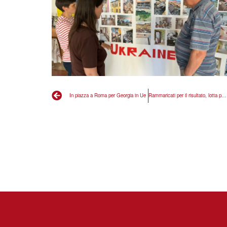
In piazza a Roma per Georgia in Ue
Rammaricati per il risultato, lotta per il federalismo non si ferma