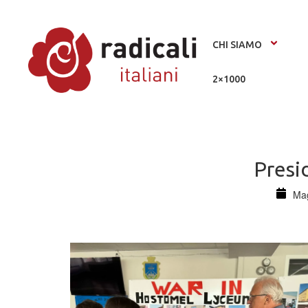
CHI SIAMO
2×1000
Presid
Mag