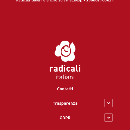
Radicali italiani è anche su WhatsApp
+390687763051
Contatti
Trasparenza
GDPR