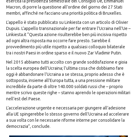
esercita la presidenza semestrale del Consiglio Ue, Emmanuel
Macron, di porre la questione all’ordine del giorno dei 27 Stati
membri, affinché ne facciano una priorità politica di Bruxelles.
L’appello è stato pubblicato su Linkiesta con un articolo di Olivier
Dupuis. L’appello transnazionale per far entrare l’Ucraina nell’Ue –
Linkiesta.it “Questa azione risulterebbe ben più incisiva rispetto
ad ogni altra risposta ma occorre fare presto. Sarebbe il
provvedimento più utile rispetto a qualsiasi colloquio bilaterale
tra i nostri Paesi in ordine sparso e il nuovo Zar Vladimir Putin.
Nel 2015 abbiamo tutti accolto con grande soddisfazione e gioia
la scelta europea dell’Ucraina; l’ultima cosa che dobbiamo fare
oggi è abbandonare l’Ucraina a se stessa, proprio adesso che è
sottoposta, insieme all’Europa tutta, a una pressione militare
incredibile da parte di oltre 140.000 soldati russi che – proprio
mentre scrivo queste righe – stanno aprendo le operazioni militari
nell’est del Paese.
L’accelerazione urgente e necessaria per giungere all’adesione
alla UE spingerebbe lo stesso governo dell’Ucraina ad accelerare
a sua volta con le necessarie riforme interne per consolidare la
democrazia”, conclude.