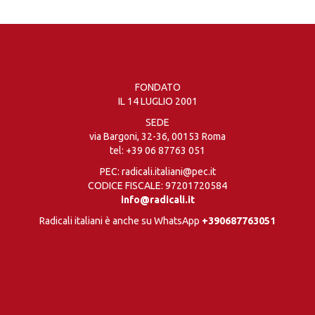
FONDATO
IL 14 LUGLIO 2001
SEDE
via Bargoni, 32-36, 00153 Roma
tel:
+39 06 87763 051
PEC: radicali.italiani@pec.it
CODICE FISCALE: 97201720584
info@radicali.it
Radicali italiani è anche su WhatsApp
+390687763051