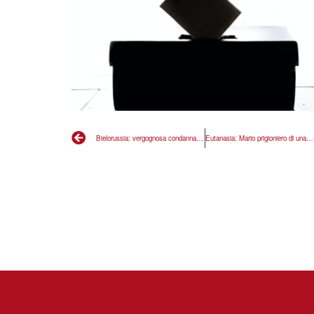
Bielorussia: vergognosa condanna di Tikhanovska
Eutanasia: Mario prigioniero di una farsa tutta Italiana