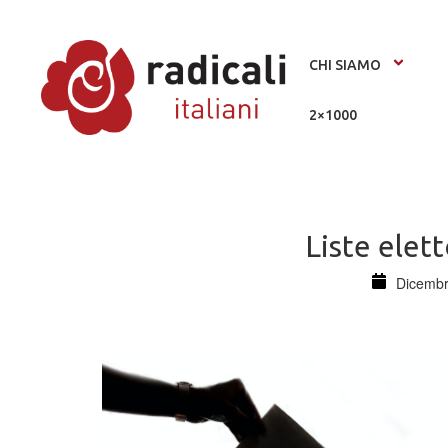
CHI SIAMO
2×1000
Liste elett
Dicembr