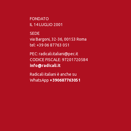
FONDATO
IL 14 LUGLIO 2001
SEDE
via Bargoni, 32-36, 00153 Roma
tel:
+39 06 87763 051
PEC: radicali.italiani@pec.it
CODICE FISCALE: 97201720584
info@radicali.it
Radicali italiani è anche su
WhatsApp
+390687763051