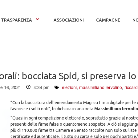
TRASPARENZA
ASSOCIAZIONI
CAMPAGNE
NO
orali: bocciata Spid, si preserva l
e 16, 2021
4:34 pm
elezioni
,
massimiliano iervolino
,
riccar
“Con la bocciatura dell’emendamento Magi su firma digitale per le 
favorisce i soliti noti”, lo dichiara in una nota
Massimiliano Iervoli
“Quasi in ogni competizione elettorale, soprattutto grazie al nostro 
presenti delle firme false o quantomeno sospette. A ciò si aggiunga 
più di 110.000 firme tra Camera e Senato raccolte non solo su liste g
certificate ed autenticate. Il tutto su carta e solo per pochi partiti 