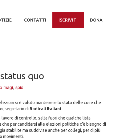
TIZIE
CONTATTI
ISCRIVITI
DONA
o status quo
do magi
,
spid
elezioni si è voluto mantenere lo stato delle cose che
no
, segretario di
Radicali Italiani
.
lavoro di controllo, salta fuori che qualche lista
che per candidarsi alle elezioni politiche c’è bisogno di
ià stabilite ma suddivise anche per collegi, per di più
e/o movimenti.