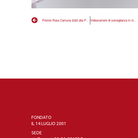
Premio Rosa Camuna 2020 alla Polizia Penitenziaria lombarda, oggi Usuelli e Buffa consegnano la pergamena
Videocamere di sorveglianza in nidi e micronidi in Lombardia: La montagna ha partorito il topolino. Un flop ridicolo, adesioni scarsissime. A chi è servito?
FONDATO
IL 14 LUGLIO 2001
SEDE