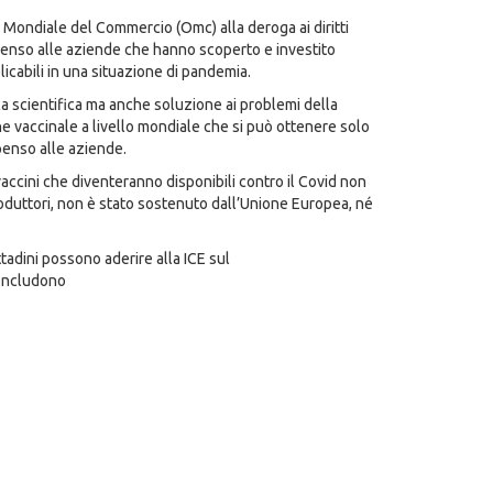
Mondiale del Commercio (Omc) alla deroga ai diritti
mpenso alle aziende che hanno scoperto e investito
licabili in una situazione di pandemia.
erca scientifica ma anche soluzione ai problemi della
ne vaccinale a livello mondiale che si può ottenere solo
penso alle aziende.
 vaccini che diventeranno disponibili contro il Covid non
oduttori, non è stato sostenuto dall’Unione Europea, né
ttadini possono aderire alla ICE sul
concludono