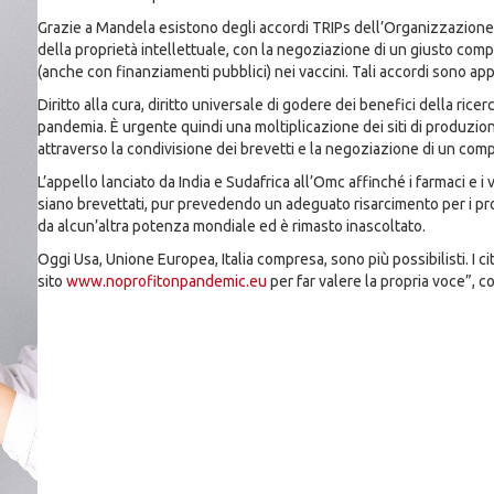
Grazie a Mandela esistono degli accordi TRIPs dell’Organizzazione 
della proprietà intellettuale, con la negoziazione di un giusto co
(anche con finanziamenti pubblici) nei vaccini. Tali accordi sono app
Diritto alla cura, diritto universale di godere dei benefici della ric
pandemia. È urgente quindi una moltiplicazione dei siti di produzio
attraverso la condivisione dei brevetti e la negoziazione di un com
L’appello lanciato da India e Sudafrica all’Omc affinché i farmaci e i
siano brevettati, pur prevedendo un adeguato risarcimento per i pr
da alcun’altra potenza mondiale ed è rimasto inascoltato.
Oggi Usa, Unione Europea, Italia compresa, sono più possibilisti. I ci
sito
www.noprofitonpandemic.eu
per far valere la propria voce”, 