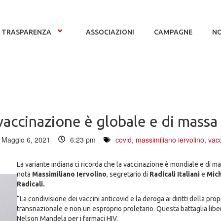
TRASPARENZA
ASSOCIAZIONI
CAMPAGNE
NO
vaccinazione è globale e di massa
Maggio 6, 2021
6:23 pm
covid
,
massimiliano iervolino
,
vac
La variante indiana ci ricorda che la vaccinazione è mondiale e di ma
nota
Massimiliano Iervolino
, segretario di
Radicali Italiani
e
Mich
Radicali.
“La condivisione dei vaccini anticovid e la deroga ai diritti della pr
transnazionale e non un esproprio proletario. Questa battaglia liberal
Nelson Mandela per i farmaci HIV.