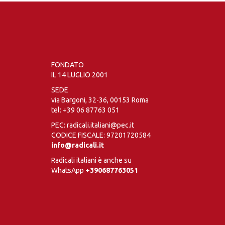
FONDATO
IL 14 LUGLIO 2001
SEDE
via Bargoni, 32-36, 00153 Roma
tel:
+39 06 87763 051
PEC: radicali.italiani@pec.it
CODICE FISCALE: 97201720584
info@radicali.it
Radicali italiani è anche su
WhatsApp
+390687763051