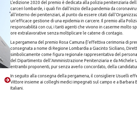
L’edizione 2020 del premio è dedicata alla polizia penitenziaria dell
carceri lombarde, i quali fin dall’inizio della pandemia da coronavir
all’interno dei penitenziari, al punto da essere citati dall’Organiz
un’efficace gestione di una epidemia in carcere. Il premio alla Polizi
responsabilità con cui, i tanti agenti che vivono in caserme molto sp
ore extralavorative senza moltiplicare le catene di contagio.
La pergamena del premio Rosa Camuna (l’effettiva cerimonia di prem
consegnata a nome di Regione Lombardia a Giacinto Siciliano, Diretto
simbolicamente come figura regionale rappresentativa del personale
del Dipartimento dell’Amministrazione Penitenziaria e da Michele Us
entrambi proponenti, pur senza averlo concordato, della candidatu
In seguito alla consegna della pergamena, il consigliere Usuelli effe
Vittore insieme ai colleghi medici impegnati sul campo e a Barbara 
Italiani.