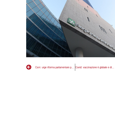
Csm: urge riforma parlamentare per arginare comportamenti squallidi
Covid: vaccinazione è globale e di massa o non è