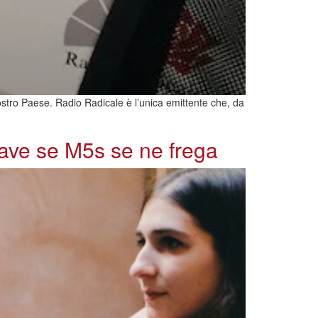
ostro Paese. Radio Radicale è l’unica emittente che, da
rave se M5s se ne frega