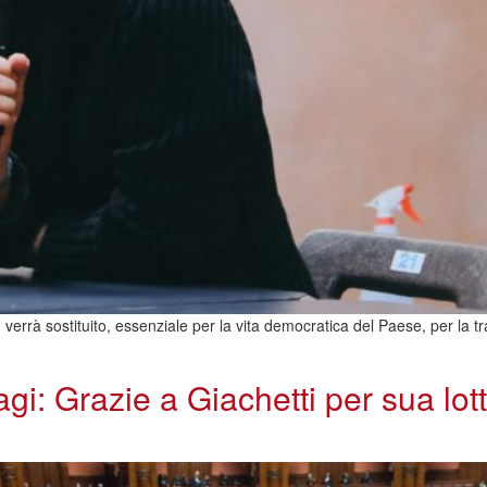
errà sostituito, essenziale per la vita democratica del Paese, per la tras
i: Grazie a Giachetti per sua lot