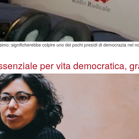
simo: significherebbe colpire uno dei pochi presìdi di democrazia nel n
senziale per vita democratica, g