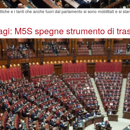
litiche e i tanti che anche fuori dal parlamento si sono mobilitati e si s
i: M5S spegne strumento di trasp