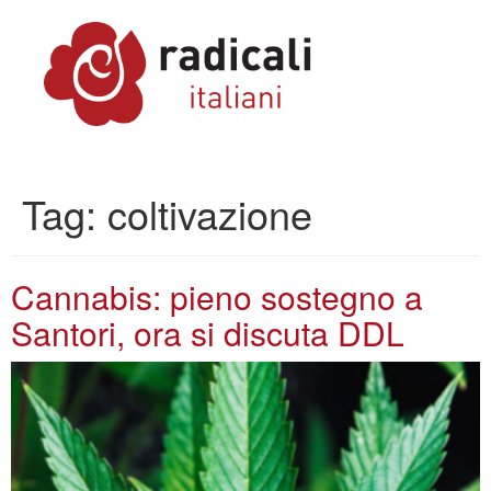
Tag:
coltivazione
Cannabis: pieno sostegno a
Santori, ora si discuta DDL