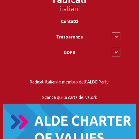
Contatti
Trasparenza
GDPR
Radicali Italiani è membro dell’ALDE Party.
Scarica qui la carta dei valori: