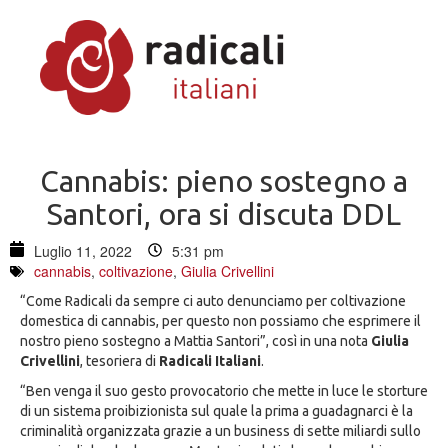
Cannabis: pieno sostegno a
Santori, ora si discuta DDL
Luglio 11, 2022
5:31 pm
cannabis
,
coltivazione
,
Giulia Crivellini
“Come Radicali da sempre ci auto denunciamo per coltivazione
domestica di cannabis, per questo non possiamo che esprimere il
nostro pieno sostegno a Mattia Santori”, così in una nota
Giulia
Crivellini
, tesoriera di
Radicali Italiani
.
“Ben venga il suo gesto provocatorio che mette in luce le storture
di un sistema proibizionista sul quale la prima a guadagnarci è la
criminalità organizzata grazie a un business di sette miliardi sullo