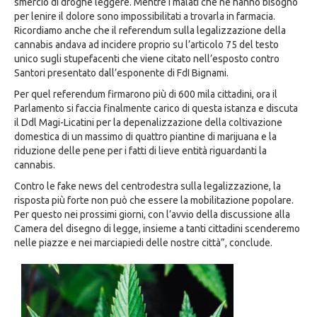
smercio di droghe leggere. Mentre i malati che ne hanno bisogno
per lenire il dolore sono impossibilitati a trovarla in farmacia.
Ricordiamo anche che il referendum sulla legalizzazione della
cannabis andava ad incidere proprio su l’articolo 75 del testo
unico sugli stupefacenti che viene citato nell’esposto contro
Santori presentato dall’esponente di FdI Bignami.
Per quel referendum firmarono più di 600 mila cittadini, ora il
Parlamento si faccia finalmente carico di questa istanza e discuta
il Ddl Magi-Licatini per la depenalizzazione della coltivazione
domestica di un massimo di quattro piantine di marijuana e la
riduzione delle pene per i fatti di lieve entità riguardanti la
cannabis.
Contro le fake news del centrodestra sulla legalizzazione, la
risposta più forte non può che essere la mobilitazione popolare.
Per questo nei prossimi giorni, con l’avvio della discussione alla
Camera del disegno di legge, insieme a tanti cittadini scenderemo
nelle piazze e nei marciapiedi delle nostre città”, conclude.