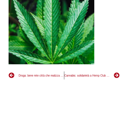
Droga: bene rete città che realizza primo punto del nostro manifesto antiproibizionista
Cannabis: solidarietà a Hemp Club Milano