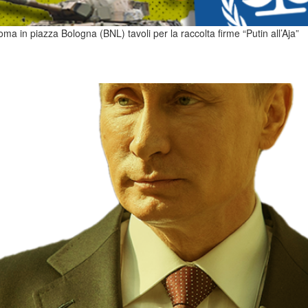
ma in piazza Bologna (BNL) tavoli per la raccolta firme “Putin all’Aja”