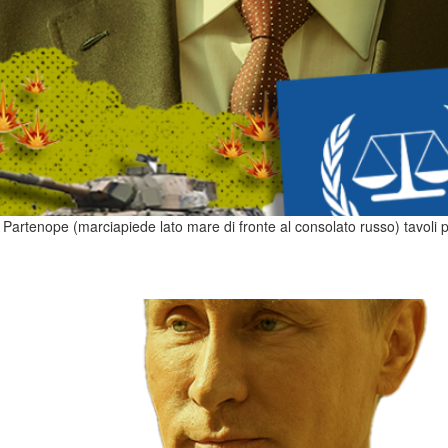
 Partenope (marciapiede lato mare di fronte al consolato russo) tavoli per