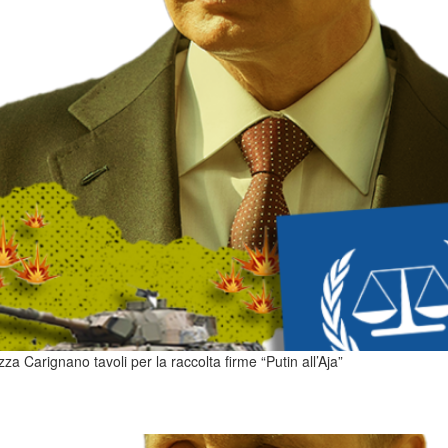
zza Carignano tavoli per la raccolta firme “Putin all’Aja”