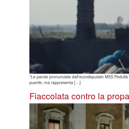
“Le parole pronunciate dall’eurodeputato M5S Pedullà nei 
puerile, ma rappresenta […]
Fiaccolata contro la pro