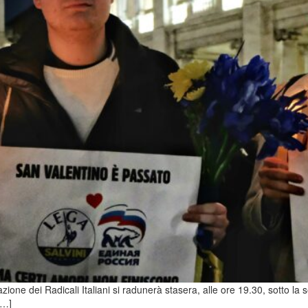
ione dei Radicali Italiani si radunerà stasera, alle ore 19.30, sotto 
[…]