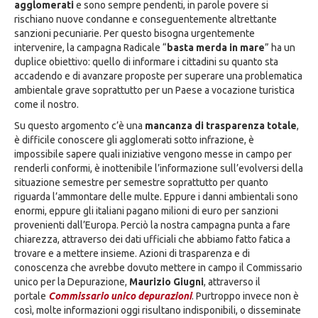
agglomerati
e sono sempre pendenti, in parole povere si
rischiano nuove condanne e conseguentemente altrettante
sanzioni pecuniarie. Per questo bisogna urgentemente
intervenire, la campagna Radicale “
basta merda in mare
” ha un
duplice obiettivo: quello di informare i cittadini su quanto sta
accadendo e di avanzare proposte per superare una problematica
ambientale grave soprattutto per un Paese a vocazione turistica
come il nostro.
Su questo argomento c’è una
mancanza di trasparenza totale
,
è difficile conoscere gli agglomerati sotto infrazione, è
impossibile sapere quali iniziative vengono messe in campo per
renderli conformi, è inottenibile l’informazione sull’evolversi della
situazione semestre per semestre soprattutto per quanto
riguarda l’ammontare delle multe. Eppure i danni ambientali sono
enormi, eppure gli italiani pagano milioni di euro per sanzioni
provenienti dall’Europa. Perciò la nostra campagna punta a fare
chiarezza, attraverso dei dati ufficiali che abbiamo fatto fatica a
trovare e a mettere insieme. Azioni di trasparenza e di
conoscenza che avrebbe dovuto mettere in campo il Commissario
unico per la Depurazione,
Maurizio Giugni
, attraverso il
portale
Commissario unico depurazioni
. Purtroppo invece non è
così, molte informazioni oggi risultano indisponibili, o disseminate