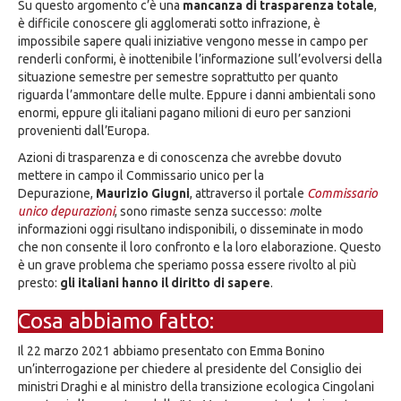
Su questo argomento c’è una
mancanza di trasparenza totale
,
è difficile conoscere gli agglomerati sotto infrazione, è
impossibile sapere quali iniziative vengono messe in campo per
renderli conformi, è inottenibile l’informazione sull’evolversi della
situazione semestre per semestre soprattutto per quanto
riguarda l’ammontare delle multe. Eppure i danni ambientali sono
enormi, eppure gli italiani pagano milioni di euro per sanzioni
provenienti dall’Europa.
Azioni di trasparenza e di conoscenza che avrebbe dovuto
mettere in campo il Commissario unico per la
Depurazione,
Maurizio Giugni
, attraverso il portale
Commissario
unico depurazioni
, sono rimaste senza successo:
m
olte
informazioni oggi risultano indisponibili, o disseminate in modo
che non consente il loro confronto e la loro elaborazione. Questo
è un grave problema che speriamo possa essere rivolto al più
presto:
gli italiani hanno il diritto di sapere
.
Cosa abbiamo fatto:
Il 22 marzo 2021 abbiamo presentato con Emma Bonino
un’interrogazione per chiedere al presidente del Consiglio dei
ministri Draghi e al ministro della transizione ecologica Cingolani