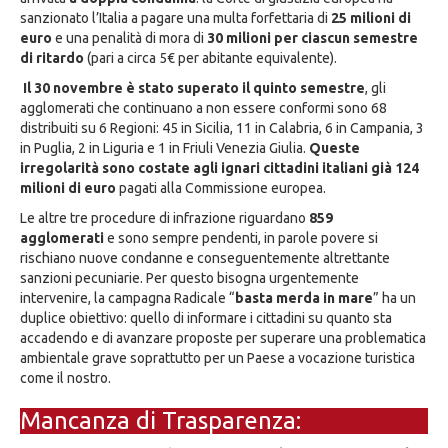
sanzionato l’Italia a pagare una multa forfettaria di
25 milioni di
euro
e una penalità di mora di
30 milioni per ciascun semestre
di ritardo
(pari a circa 5€ per abitante equivalente).
Il 30 novembre è stato superato il quinto semestre
, gli
agglomerati che continuano a non essere conformi sono 68
distribuiti su 6 Regioni: 45 in Sicilia, 11 in Calabria, 6 in Campania, 3
in Puglia, 2 in Liguria e 1 in Friuli Venezia Giulia.
Queste
irregolarità sono costate agli ignari cittadini italiani già 124
milioni di euro
pagati alla Commissione europea.
Le altre tre procedure di infrazione riguardano
859
agglomerati
e sono sempre pendenti, in parole povere si
rischiano nuove condanne e conseguentemente altrettante
sanzioni pecuniarie. Per questo bisogna urgentemente
intervenire, la campagna Radicale “
basta merda in mare
” ha un
duplice obiettivo: quello di informare i cittadini su quanto sta
accadendo e di avanzare proposte per superare una problematica
ambientale grave soprattutto per un Paese a vocazione turistica
come il nostro.
Mancanza di Trasparenza: