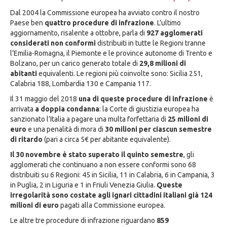
Dal 2004 la Commissione europea ha avviato contro il nostro
Paese ben
quattro procedure di infrazione
. L’ultimo
aggiornamento, risalente a ottobre, parla di
927 agglomerati
considerati non conformi
distribuiti in tutte le Regioni tranne
l’Emilia-Romagna, il Piemonte e le province autonome di Trento e
Bolzano, per un carico generato totale di
29,8 milioni di
abitanti
equivalenti. Le regioni più coinvolte sono: Sicilia 251,
Calabria 188, Lombardia 130 e Campania 117.
Il 31 maggio del 2018
una di queste procedure di infrazione
è
arrivata
a doppia condanna
: la Corte di giustizia europea ha
sanzionato l’Italia a pagare una multa forfettaria di
25 milioni di
euro
e una penalità di mora di
30 milioni per ciascun semestre
di ritardo
(pari a circa 5€ per abitante equivalente).
Il 30 novembre è stato superato il quinto semestre
, gli
agglomerati che continuano a non essere conformi sono 68
distribuiti su 6 Regioni: 45 in Sicilia, 11 in Calabria, 6 in Campania, 3
in Puglia, 2 in Liguria e 1 in Friuli Venezia Giulia.
Queste
irregolarità sono costate agli ignari cittadini italiani già 124
milioni di euro
pagati alla Commissione europea.
Le altre tre procedure di infrazione riguardano
859