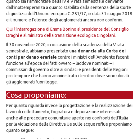
quanto sia l’ammontare della IV e V rata semestrale derivante
dall’inottemperanza a quanto stabilito dalla sentenza della Corte
di giustizia dell’Unione europea C‑251/17, in data 31 maggio 2018
e il numero e l’elenco degli agglomerati ancora non conformi.
QUI l’interrogazione di Emma Bonino al presidente del Consiglio
Draghi e al ministro della transizione ecologica Cingolani.
Il 30 novembre 2020, in occasione della scadenza della V rata
semestrale, abbiamo presentato
una denuncia alla Corte dei
conti per danno erariale
contro i ministri dell’Ambiente facenti
funzione all’epoca dei fatti ovvero – laddove nominati – i
commissari di governo oltre ai sindaci e presidenti delle Regioni
pro tempore che hanno amministrato i territori dove sono ubicati
gli agglomerati fuori legge.
Cosa proponiamo:
Per quanto riguarda invece la progettazione e la realizzazione dei
lavori di collettamento, fognatura e depurazione interessati
anche alle procedure comunitarie aperte nei confronti dell’Italia
per la violazione della Direttiva Ue sulle acque reflue proponiamo
quanto segue: