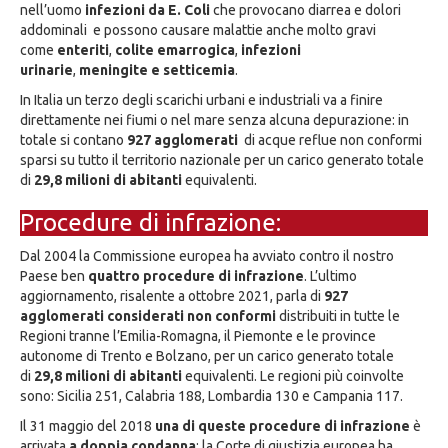
nell’uomo
infezioni da E. Coli
che provocano diarrea e dolori
addominali e possono causare malattie anche molto gravi
come
enteriti
,
colite emarrogica
,
infezioni
urinarie
,
meningite e setticemia
.
In Italia un terzo degli scarichi urbani e industriali va a finire
direttamente nei fiumi o nel mare senza alcuna depurazione: in
totale si contano
927 agglomerati
di acque reflue non conformi
sparsi su tutto il territorio nazionale per un carico generato totale
di
29,8 milioni di abitanti
equivalenti.
Procedure di infrazione:
Dal 2004 la Commissione europea ha avviato contro il nostro
Paese ben
quattro procedure di infrazione
. L’ultimo
aggiornamento, risalente a ottobre 2021, parla di
927
agglomerati considerati non conformi
distribuiti in tutte le
Regioni tranne l’Emilia-Romagna, il Piemonte e le province
autonome di Trento e Bolzano, per un carico generato totale
di
29,8 milioni di abitanti
equivalenti. Le regioni più coinvolte
sono: Sicilia 251, Calabria 188, Lombardia 130 e Campania 117.
Il 31 maggio del 2018
una di queste procedure di infrazione
è
arrivata
a doppia condanna
: la Corte di giustizia europea ha