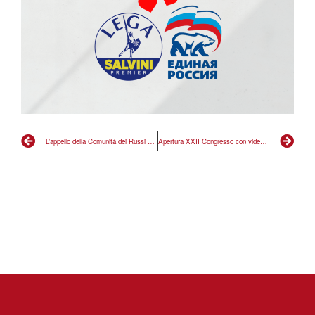
L’appello della Comunità dei Russi Liberi contro Putin
Apertura XXII Congresso con video sul massacro di Hamas