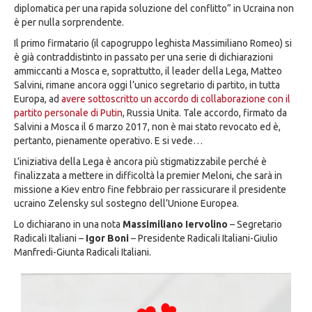
diplomatica per una rapida soluzione del conflitto” in Ucraina non
è per nulla sorprendente.
Il primo firmatario (il capogruppo leghista Massimiliano Romeo) si
è già contraddistinto in passato per una serie di dichiarazioni
ammiccanti a Mosca e, soprattutto, il leader della Lega, Matteo
Salvini, rimane ancora oggi l’unico segretario di partito, in tutta
Europa, ad
avere sottoscritto un accordo di collaborazione con il
partito personale di Putin
, Russia Unita. Tale accordo, firmato da
Salvini a Mosca il 6 marzo 2017, non è mai stato revocato ed è,
pertanto, pienamente operativo. E si vede…
L’iniziativa della Lega è ancora più stigmatizzabile perché è
finalizzata a mettere in difficoltà la premier Meloni, che sarà in
missione a Kiev entro fine febbraio per rassicurare il presidente
ucraino Zelensky sul sostegno dell’Unione Europea.
Lo dichiarano in una nota
Massimiliano Iervolino
– Segretario
Radicali Italiani –
Igor Boni
– Presidente Radicali Italiani-Giulio
Manfredi-Giunta Radicali Italiani.