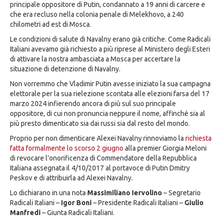
principale oppositore di Putin, condannato a 19 anni di carcere e
che era recluso nella colonia penale di Melekhovo, a 240
chilometri ad est di Mosca.
Le condizioni di salute di Navalny erano già critiche. Come Radicali
Italiani avevamo già richiesto a più riprese al Ministero degli Esteri
di attivare la nostra ambasciata a Mosca per accertare la
situazione di detenzione di Navalny.
Non vorremmo che Vladimir Putin avesse iniziato la sua campagna
elettorale per la sua rielezione scontata alle elezioni farsa del 17
marzo 2024 infierendo ancora di più sul suo principale
oppositore, di cui non pronuncia neppure il nome, affinché sia al
più presto dimenticato sia dai russi sia dal resto del mondo.
Proprio per non dimenticare Alexei Navalny rinnoviamo la
richiesta
fatta formalmente lo scorso 2 giugno
alla premier Giorgia Meloni
di revocare l’onorificenza di Commendatore della Repubblica
Italiana assegnata il 4/10/2017 al portavoce di Putin Dmitry
Peskov e di attribuirla ad Alexei Navalny.
Lo dichiarano in una nota
Massimiliano Iervolino
– Segretario
Radicali Italiani –
Igor Boni
– Presidente Radicali Italiani –
Giulio
Manfredi
– Giunta Radicali Italiani.