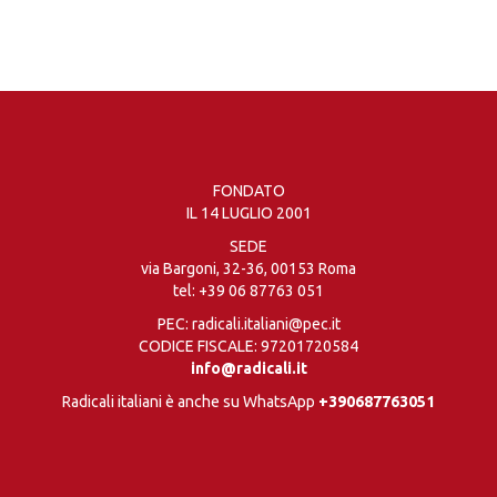
FONDATO
IL 14 LUGLIO 2001
SEDE
via Bargoni, 32-36, 00153 Roma
tel:
+39 06 87763 051
PEC: radicali.italiani@pec.it
CODICE FISCALE: 97201720584
info@radicali.it
Radicali italiani è anche su WhatsApp
+390687763051