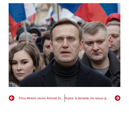
Primo Ministro ceceno Akhmed Zakayev al Congresso di Radicali Italiani
Russia: la domanda che nessun giornalista ha osato fare a Putin: dov’è Navalny?