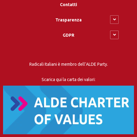
Contatti
Trasparenza
GDPR
Radicali Italiani è membro dell’ALDE Party.
Scarica qui la carta dei valori: