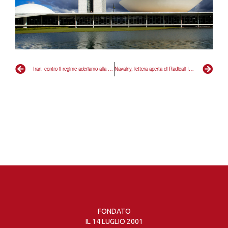
Iran: contro il regime aderiamo alla manifestazione globale a Roma e Torino
Navalny, lettera aperta di Radicali Italiani al ministro Tajani
FONDATO
IL 14 LUGLIO 2001