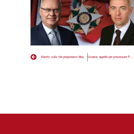
Aborto: sulla 194 proponiamo dibattito per migliorare
Ucraina: appello per processare Putin all’Aja