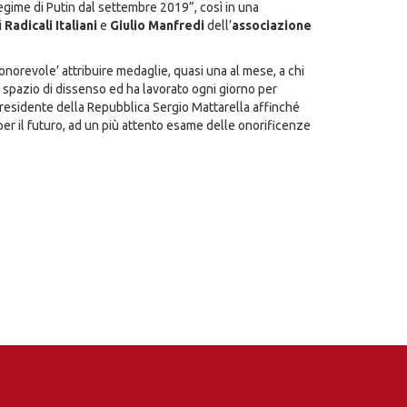
egime di Putin dal settembre 2019”, così in una
i
Radicali Italiani
e
Giulio Manfredi
dell’
associazione
‘onorevole’ attribuire medaglie, quasi una al mese, a chi
i spazio di dissenso ed ha lavorato ogni giorno per
Presidente della Repubblica Sergio Mattarella affinché
per il futuro, ad un più attento esame delle onorificenze