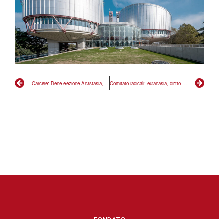
Carcere: Bene elezione Anastasia, garanzia di competenza e impegno
Comitato radicali: eutanasia, diritto all’aborto e ambiente tra le battaglie presenti e futuri