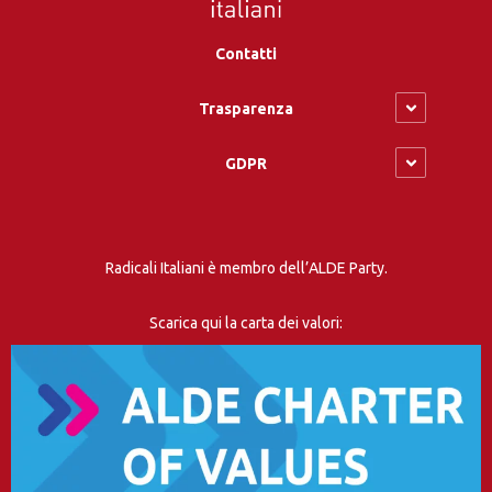
Contatti
Trasparenza
GDPR
Radicali Italiani è membro dell’ALDE Party.
Scarica qui la carta dei valori: