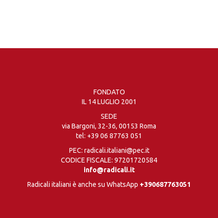
FONDATO
IL 14 LUGLIO 2001
SEDE
via Bargoni, 32-36, 00153 Roma
tel:
+39 06 87763 051
PEC: radicali.italiani@pec.it
CODICE FISCALE: 97201720584
info@radicali.it
Radicali italiani è anche su WhatsApp
+390687763051