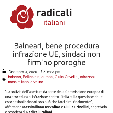
Balneari, bene procedura
infrazione UE, sindaci non
firmino proroghe
Dicembre 3, 2020
5:23 pm
balneari
,
Bolkestein
,
europa
,
Giulia Crivellini
,
infrazioni
,
massimiliano iervolino
“La notizia dell’apertura da parte della Commissione europea di
una procedura di infrazione contro l’Italia sulla questione delle
concessioni balneari non può che farci dire: finalmente!”,
affermano
Massimiliano Iervolino
e
Giulia Crivellini
, segretario
e tesoriera di
Radicali Italiani
.