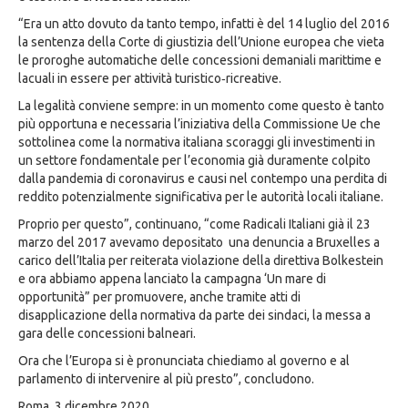
“Era un atto dovuto da tanto tempo, infatti è del 14 luglio del 2016
la sentenza della Corte di giustizia dell’Unione europea che vieta
le proroghe automatiche delle concessioni demaniali marittime e
lacuali in essere per attività turistico‑ricreative.
La legalità conviene sempre: in un momento come questo è tanto
più opportuna e necessaria l’iniziativa della Commissione Ue che
sottolinea come la normativa italiana scoraggi gli investimenti in
un settore fondamentale per l’economia già duramente colpito
dalla pandemia di coronavirus e causi nel contempo una perdita di
reddito potenzialmente significativa per le autorità locali italiane.
Proprio per questo”, continuano, “come Radicali Italiani già il 23
marzo del 2017 avevamo depositato una denuncia a Bruxelles a
carico dell’Italia per reiterata violazione della direttiva Bolkestein
e ora abbiamo appena lanciato la campagna ‘Un mare di
opportunità” per promuovere, anche tramite atti di
disapplicazione della normativa da parte dei sindaci, la messa a
gara delle concessioni balneari.
Ora che l’Europa si è pronunciata chiediamo al governo e al
parlamento di intervenire al più presto”, concludono.
Roma, 3 dicembre 2020