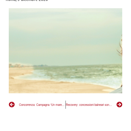
Concorrenza: Campagna “Un mare di opportunità” per ristabilire le gare delle concessioni balneari
Recovery: concessioni balneari sono tallone d’Achille