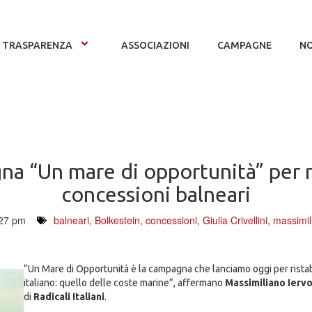
TRASPARENZA
ASSOCIAZIONI
CAMPAGNE
NO
 “Un mare di opportunità” per ris
concessioni balneari
27 pm
balneari
,
Bolkestein
,
concessioni
,
Giulia Crivellini
,
massimil
“Un Mare di Opportunità è la campagna che lanciamo oggi per ristab
italiano: quello delle coste marine”, affermano
Massimiliano Iervo
di
Radicali Italiani
.