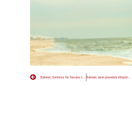
Balneari, Sentenza Tar Toscana non è vittoria dei concessionari
Balneari, bene procedura infrazione UE, sindaci non firmino proroghe