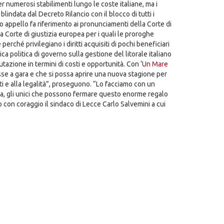
 numerosi stabilimenti lungo le coste italiane, ma i
ndata dal Decreto Rilancio con il blocco di tutti i
o appello fa riferimento ai pronunciamenti della Corte di
a Corte di giustizia europea per i quali le proroghe
ché privilegiano i diritti acquisiti di pochi beneficiari
nica politica di governo sulla gestione del litorale italiano
utazione in termini di costi e opportunità. Con ‘
Un Mare
e a gara e che si possa aprire una nuova stagione per
ti e alla legalità”, proseguono. “Lo facciamo con un
Italia, gli unici che possono fermare questo enorme regalo
o con coraggio il sindaco di Lecce Carlo Salvemini a cui