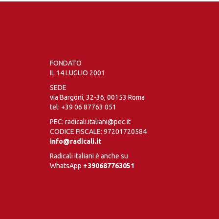
FONDATO
IL 14 LUGLIO 2001
SEDE
via Bargoni, 32-36, 00153 Roma
tel:
+39 06 87763 051
PEC: radicali.italiani@pec.it
CODICE FISCALE: 97201720584
info@radicali.it
Radicali italiani è anche su
WhatsApp
+390687763051