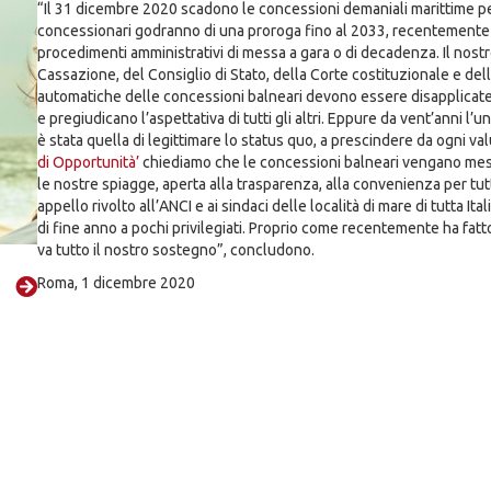
“Il 31 dicembre 2020 scadono le concessioni demaniali marittime per
concessionari godranno di una proroga fino al 2033, recentemente bli
procedimenti amministrativi di messa a gara o di decadenza. Il nostr
Cassazione, del Consiglio di Stato, della Corte costituzionale e dell
automatiche delle concessioni balneari devono essere disapplicate per
e pregiudicano l’aspettativa di tutti gli altri. Eppure da vent’anni l’u
è stata quella di legittimare lo status quo, a prescindere da ogni val
di Opportunità’
chiediamo che le concessioni balneari vengano mess
le nostre spiagge, aperta alla trasparenza, alla convenienza per tut
appello rivolto all’ANCI e ai sindaci delle località di mare di tutta 
di fine anno a pochi privilegiati. Proprio come recentemente ha fatt
va tutto il nostro sostegno”, concludono.
Roma, 1 dicembre 2020