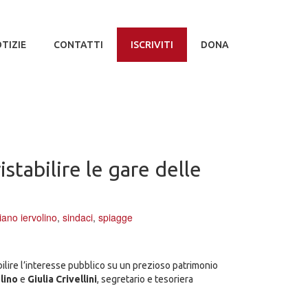
TIZIE
CONTATTI
ISCRIVITI
DONA
tabilire le gare delle
iano iervolino
,
sindaci
,
spiagge
ilire l’interesse pubblico su un prezioso patrimonio
lino
e
Giulia Crivellini
, segretario e tesoriera