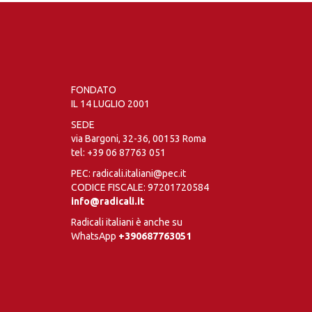
FONDATO
IL 14 LUGLIO 2001
SEDE
via Bargoni, 32-36, 00153 Roma
tel:
+39 06 87763 051
PEC: radicali.italiani@pec.it
CODICE FISCALE: 97201720584
info@radicali.it
Radicali italiani è anche su
WhatsApp
+390687763051