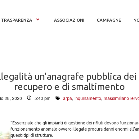
TRASPARENZA
ASSOCIAZIONI
CAMPAGNE
NO
llegalità un’anagrafe pubblica dei 
recupero e di smaltimento
o 28, 2020
5:40 pm
arpa
,
inquinamento
,
massimiliano iervo
“Essenziale che gli impianti di gestione dei rifiuti devono funzionare
funzionamento anomalo ovvero illegale procura danni enormi all’ambi
questi tipi di strutture.