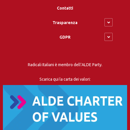
Contatti
Trasparenza
GDPR
Radicali Italiani è membro dell’ALDE Party.
Scarica qui la carta dei valori: