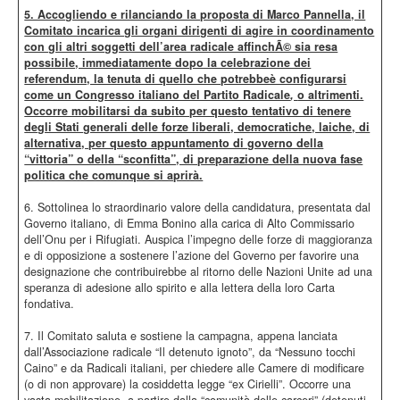
5. Accogliendo e rilanciando la proposta di Marco Pannella, il
Comitato incarica gli organi dirigenti di agire in coordinamento
con gli altri soggetti dell’area radicale affinchÃ© sia resa
possibile, immediatamente dopo la celebrazione dei
referendum, la tenuta di quello che potrebbeè configurarsi
come un Congresso italiano del Partito Radicale
,
o altrimenti.
Occorre mobilitarsi da subito per questo tentativo di tenere
degli Stati generali delle forze liberali, democratiche, laiche, di
alternativa, per questo appuntamento di governo della
“vittoria” o della “sconfitta”, di preparazione della nuova fase
politica che comunque si aprirà.
6. Sottolinea lo straordinario valore della candidatura, presentata dal
Governo italiano, di Emma Bonino alla carica di Alto Commissario
dell’Onu per i Rifugiati. Auspica l’impegno delle forze di maggioranza
e di opposizione a sostenere l’azione del Governo per favorire una
designazione che contribuirebbe al ritorno delle Nazioni Unite ad una
speranza di adesione allo spirito e alla lettera della loro Carta
fondativa.
7. Il Comitato saluta e sostiene la campagna, appena lanciata
dall’Associazione radicale “Il detenuto ignoto”, da “Nessuno tocchi
Caino” e da Radicali italiani, per chiedere alle Camere di modificare
(o di non approvare) la cosiddetta legge “ex Cirielli”. Occorre una