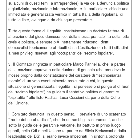
su alcuni di questi temi, a intraprendere) la via della denuncia politica
e giudiziaria, nazionale e internazionale, e -in particolare- chiede una
immediata e generalizzata verifica in tutta Italia della regolarità di
tutte le liste, ovunque e da chiunque presentate.
Tutte queste forme di illegalità costituiscono un decisivo fattore di
alterazione del gioco democratico, della stessa praticabilità della lotta
civile e politica, e sempre piÃ¹ nettamente riducono i diritti
democratici teoricamente attribuiti dalla Costituzione a tutti i cittadini
a meri privilegi riservati agli “occupanti” del “recinto bipolare”.
3. Il Comitato ringrazia in particolare Marco Pannella, che, a partire
dalla mozione approvata nella riunione di gennaio (che prendeva le
mosse proprio dalla constatazione del carattere di “testimonianza
morale” di un voto eventualmente assicurato a chi, in questa
situazione di generalizzata illegalità , si ponesse o si ponga al di fuori
del “recinto bipolare”) ha guidato il tentativo politico di garantire
“ospitalità ” alle liste Radicali-Luca Coscioni da parte della Cdl o
dell’Unione.
Il Comitato denuncia, in questo senso, il prevalere di uno scatenato
“fronte del no ai radicali”, che, in entrambi gli schieramenti, anche
sotto la guida delle gerarchie vaticane, ha battuto in primo luogo
quanti, nella Cdl e nell’Unione (a partire da Silvio Berlusconi e dalla
leadership dei DS), si erano invece impegnati (in sintonia profonda