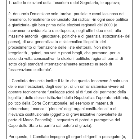
1. udite le relazioni della Tesoriera e del Segretario, le approva;
2. denuncia l’emersione solo tardiva, parziale e assai lacunosa del
fenomeno, formalmente denunciato dai radicali -in ogni sede politica
e giudiziaria- già ben prima delle elezioni regionali del 2000 (e
nuovamente evidenziato e sottoposto, negli ultimi due mesi, alle
massime autorità -giudiziarie, politiche e di garanzia istituzionale- del
paese), di una generalizzata e sistematica illegalità del
procedimento di formazione delle liste elettorali. Non mere
irregolarità , quindi, ma veri e propri brogli, che porranno -per la
seconda volta consecutiva- le elezioni politiche regionali ben al di
sotto degli standard internazionalmente accettati in sede di
“osservazione elettorale”.
Il Comitato denuncia inoltre il fatto che questo fenomeno è solo una
delle manifestazioni, degli esempi, di un ormai sistemico vivere ed
operare tecnicamente fuorilegge (cioè al di fuori del perimetro della
legalità ) delle stesse istituzioni della Repubblica: l’operato arbitrario,
politico della Corte Costituzionale, ad esempio in materia di
referendum; i mancati “plenum” degli organi costituzionali o di
rilevanza costituzionale (oggetto di gravi iniziative nonviolente da
parte di Marco Pannella); il sequestro di poteri e prerogative del
Capo dello Stato (a partire dal potere di grazia).
Per questo, il Comitato impegna gli organi dirigenti a proseguire (o,