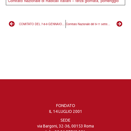
Comitato Nazionale di Radicali Italiani – terza giornata, pomeriggio
COMITATO DEL 7-8-9 GENNAIO 2005: LA MOZIONE GENERALE APPROVATA
Comitato Nazionale del 9-11 settembre 2005
FONDATO
IL 14 LUGLIO 2001
SEDE
via Bargoni, 32-36, 00153 Roma