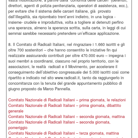
vasta mobilitazione, a partire dalla “comunità delle carceri” (detenuti,
direttori, agenti di polizia penitenziaria, operatori di assistenza, ecc.),
per evitare che il sistema delle carceri italiane, già provato
dall’illegalità, sia ripiombato trent’anni indietro, in una logica -
insieme- crudele e improduttiva, volta a togliere ai detenuti perfino
una speranza, almeno la speranza scritta, sulla carta, in leggi di cui
semmai sarebbe necessario pretendere un’efficace applicazione.
8. Il Comitato di Radicali Italiani, nel ringraziare i 1.660 iscritti e gli
oltre 700 sostenitori – che hanno consentito le iniziative fin qui
realizzate assicurando contributi per oltre 470.000 euro – impegna i
suoi membri a coordinarsi, ciascuno nel proprio territorio, con le
associazioni, le realtà radicali e il Movimento, per accelerare il
conseguimento dell’obiettivo congressuale dei 5.000 iscritti così come
ripartito e indicato nel sito www.radicali.it, tanto da raggiungerlo in
concomitanza con la tenuta del grande appuntamento pubblico di
giugno proposto da Marco Pannella.
Comitato Nazionale di Radicali Italiani – prima giornata, le relazioni
Comitato Nazionale di Radicali Italiani – prima giornata, dibattito
generale
Comitato Nazionale di Radicali Italiani – seconda giornata, mattina
Comitato Nazionale di Radicali Italiani – seconda giornata,
pomeriggio
Comitato Nazionale di Radicali Italiani – terza giornata, mattina