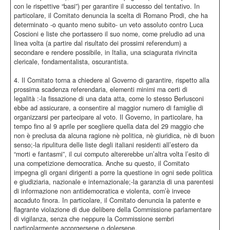
con le rispettive “basi”) per garantire il successo del tentativo. In
particolare, il Comitato denuncia la scelta di Romano Prodi, che ha
determinato -o quanto meno subito- un veto assoluto contro Luca
Coscioni e liste che portassero il suo nome, come preludio ad una
linea volta (a partire dal risultato dei prossimi referendum) a
secondare e rendere possibile, in Italia, una sciagurata rivincita
clericale, fondamentalista, oscurantista.
4. Il Comitato torna a chiedere al Governo di garantire, rispetto alla
prossima scadenza referendaria, elementi minimi ma certi di
legalità :-la fissazione di una data atta, come lo stesso Berlusconi
ebbe ad assicurare, a consentire al maggior numero di famiglie di
organizzarsi per partecipare al voto. Il Governo, in particolare, ha
tempo fino al 9 aprile per scegliere quella data del 29 maggio che
non è preclusa da alcuna ragione nè politica, nè giuridica, nè di buon
senso;-la ripulitura delle liste degli italiani residenti all’estero da
“morti e fantasmi”, il cui computo altererebbe un’altra volta l’esito di
una competizione democratica. Anche su questo, il Comitato
impegna gli organi dirigenti a porre la questione in ogni sede politica
e giudiziaria, nazionale e internazionale;-la garanzia di una parentesi
di informazione non antidemocratica e violenta, com’è invece
accaduto finora. In particolare, il Comitato denuncia la patente e
flagrante violazione di due delibere della Commissione parlamentare
di vigilanza, senza che neppure la Commissione sembri
particolarmente accorgersene o dolersene.