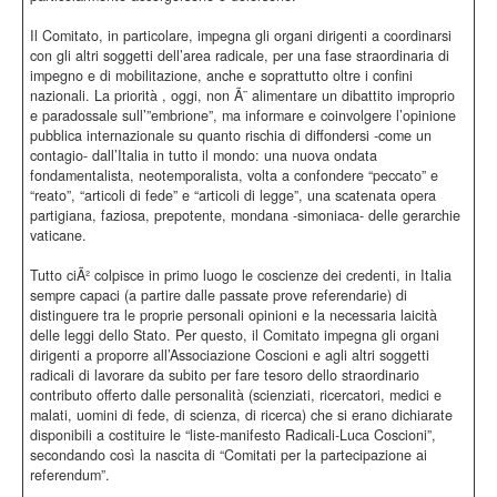
Il Comitato, in particolare, impegna gli organi dirigenti a coordinarsi
con gli altri soggetti dell’area radicale, per una fase straordinaria di
impegno e di mobilitazione, anche e soprattutto oltre i confini
nazionali. La priorità , oggi, non Ã¨ alimentare un dibattito improprio
e paradossale sull’”embrione”, ma informare e coinvolgere l’opinione
pubblica internazionale su quanto rischia di diffondersi -come un
contagio- dall’Italia in tutto il mondo: una nuova ondata
fondamentalista, neotemporalista, volta a confondere “peccato” e
“reato”, “articoli di fede” e “articoli di legge”, una scatenata opera
partigiana, faziosa, prepotente, mondana -simoniaca- delle gerarchie
vaticane.
Tutto ciÃ² colpisce in primo luogo le coscienze dei credenti, in Italia
sempre capaci (a partire dalle passate prove referendarie) di
distinguere tra le proprie personali opinioni e la necessaria laicità
delle leggi dello Stato. Per questo, il Comitato impegna gli organi
dirigenti a proporre all’Associazione Coscioni e agli altri soggetti
radicali di lavorare da subito per fare tesoro dello straordinario
contributo offerto dalle personalità (scienziati, ricercatori, medici e
malati, uomini di fede, di scienza, di ricerca) che si erano dichiarate
disponibili a costituire le “liste-manifesto Radicali-Luca Coscioni”,
secondando così la nascita di “Comitati per la partecipazione ai
referendum”.