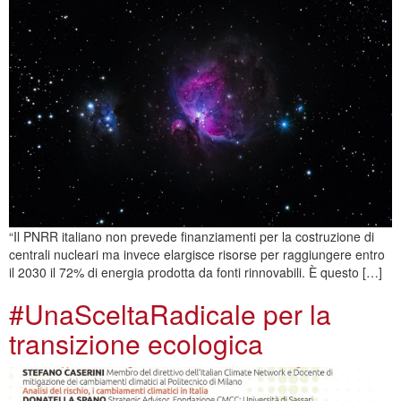
“Il PNRR italiano non prevede finanziamenti per la costruzione di
centrali nucleari ma invece elargisce risorse per raggiungere entro
il 2030 il 72% di energia prodotta da fonti rinnovabili. È questo […]
#UnaSceltaRadicale per la
transizione ecologica