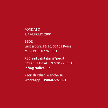
FONDATO
IL 14 LUGLIO 2001
SEDE
via Bargoni, 32-36, 00153 Roma
tel:
+39 06 87763 051
PEC: radicali.italiani@pec.it
CODICE FISCALE: 97201720584
info@radicali.it
Radicali italiani è anche su
WhatsApp
+390687763051