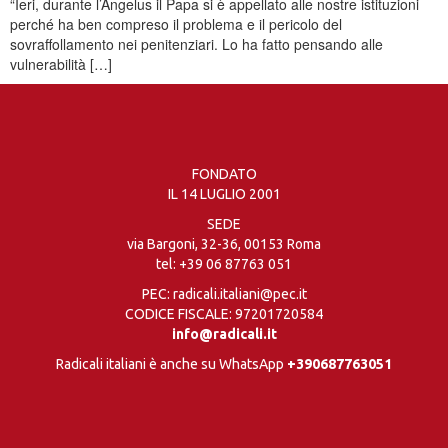
“Ieri, durante l’Angelus il Papa si è appellato alle nostre istituzioni
perché ha ben compreso il problema e il pericolo del
sovraffollamento nei penitenziari. Lo ha fatto pensando alle
vulnerabilità […]
FONDATO
IL 14 LUGLIO 2001
SEDE
via Bargoni, 32-36, 00153 Roma
tel:
+39 06 87763 051
PEC: radicali.italiani@pec.it
CODICE FISCALE: 97201720584
info@radicali.it
Radicali italiani è anche su WhatsApp
+390687763051