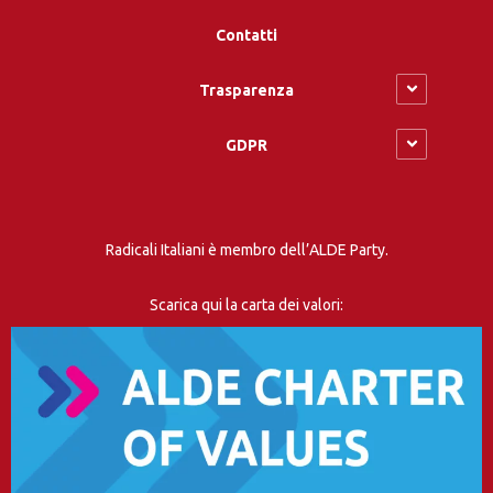
Contatti
Trasparenza
GDPR
Radicali Italiani è membro dell’ALDE Party.
Scarica qui la carta dei valori: