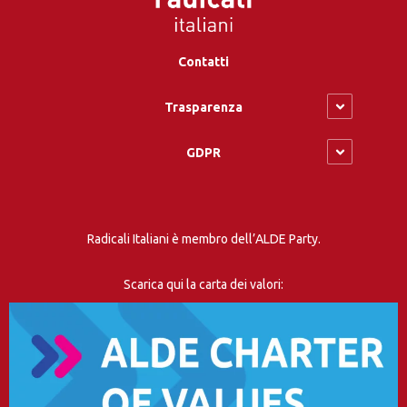
Contatti
Trasparenza
GDPR
Radicali Italiani è membro dell’ALDE Party.
Scarica qui la carta dei valori: