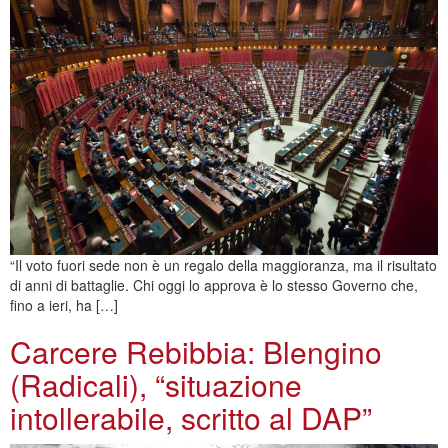
“Il voto fuori sede non è un regalo della maggioranza, ma il risultato
di anni di battaglie. Chi oggi lo approva è lo stesso Governo che,
fino a ieri, ha […]
Carcere Rebibbia: Blengino
(Radicali), “situazione
intollerabile, scritto al DAP”