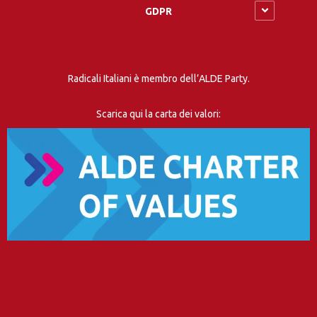
GDPR
Radicali Italiani è membro dell’ALDE Party.
Scarica qui la carta dei valori: