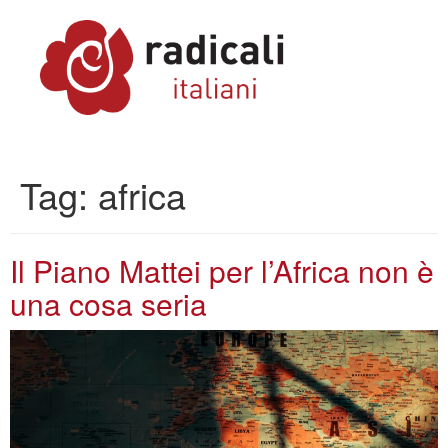
Tag:
africa
Il Piano Mattei per l’Africa non è
una cosa seria