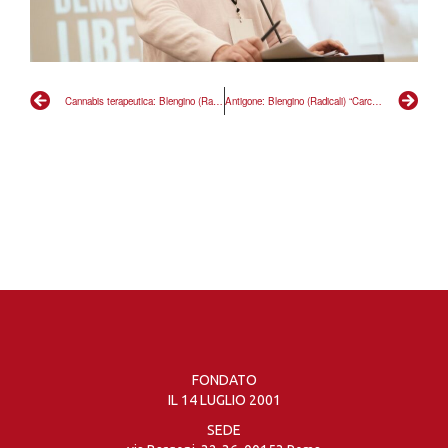
Cannabis terapeutica: Blengino (Radicali), “risponderemo con la disobbedienza civile”
Antigone: Blengino (Radicali) “Carceri italiane lager legalizzati”
FONDATO
IL 14 LUGLIO 2001
SEDE