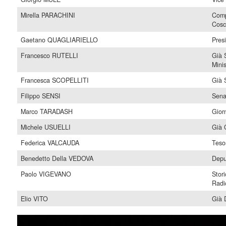
Mirella PARACHINI
Comp
Cosc
Gaetano QUAGLIARIELLO
Pres
Francesco RUTELLI
Già 
Minis
Francesca SCOPELLITI
Già 
Filippo SENSI
Sena
Marco TARADASH
Gior
Michele USUELLI
Già 
Federica VALCAUDA
Teso
Benedetto Della VEDOVA
Depu
Paolo VIGEVANO
Stor
Radi
Elio VITO
Già 