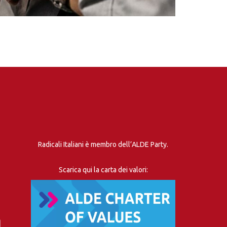
Radicali Italiani è membro dell’ALDE Party.
Scarica qui la carta dei valori: