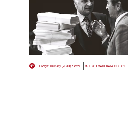
Energia: Hallissey (+E/RI) “Governo sbaglia su patto stabilità, rispetti parametri”
RADICALI MACERATA ORGANIZZA CONFRONTO CON DI RADICALI ITALIANI