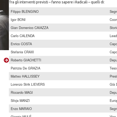
Tra gli interventi previsti – fanno sapere i Radicali – quelli di:
Filippo BLENGINO
Segre
Igor BONI
Coor
Gian Domenico CAIAZZA
Stor
Carlo CALENDA
Lead
Enrico COSTA
Capo
Stefania CRAXI
Capo
Roberto GIACHETTI
Deput
Patrizia De GRAZIA
Tesor
Matteo HALLISSEY
Presi
Lorenzo Strik LIEVERS
Già 
Riccardo MAGI
Depu
Silvja MANZI
Euro
Enzo MARAIO
Segre
Giorgio MULÉ
Vice