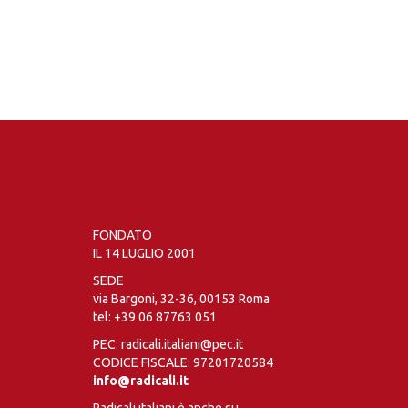
FONDATO
IL 14 LUGLIO 2001
SEDE
via Bargoni, 32-36, 00153 Roma
tel:
+39 06 87763 051
PEC: radicali.italiani@pec.it
CODICE FISCALE: 97201720584
info@radicali.it
Radicali italiani è anche su