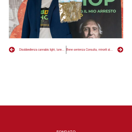
Disobbedienza cannabis light, lunedì udienza al Tribunale delle libertà di Roma.
Bene sentenza Consulta, minorili allo sbando causa Caivano
FONDATO