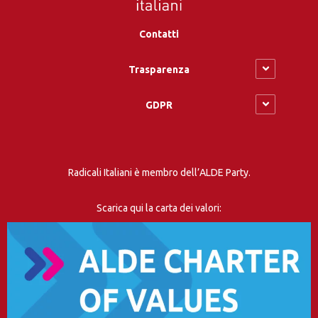
Contatti
Trasparenza
GDPR
Radicali Italiani è membro dell’ALDE Party.
Scarica qui la carta dei valori: