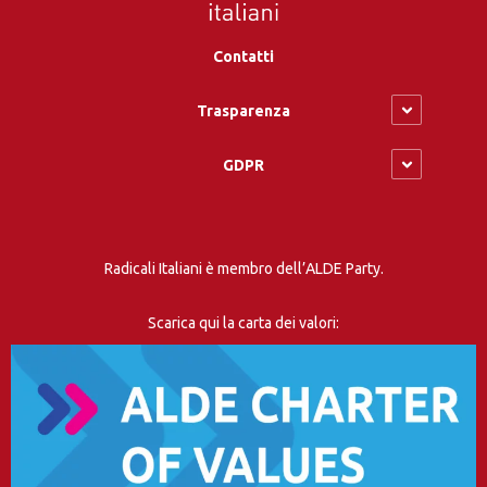
Contatti
Trasparenza
GDPR
Radicali Italiani è membro dell’ALDE Party.
Scarica qui la carta dei valori: