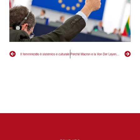
Il femminicidio è sistemico e culturale
Perché Macron e la Von Der Leyen paventano il rischio di una aggressione russa alla Nato