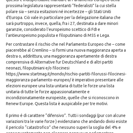
prossima legislatura rappresentanti “federalisti” la cui stella
polare sia – senza esitazioni né incertezze – gli Stati Uniti
d’Europa. Ciò vale in particolare per la delegazione italiana che
sarà purtroppo, invece, quella, fra i 27, destinata a dare minori
garanzie, considerato l’europeismo scettico di FdI e
l’antieuropeismo populista e filoputiniano di M5S e Lega.
Per contrastare il rischio che nel Parlamento Europeo che – come
piacerebbe al Cremlino – si formi una nuova maggioranza aperta a
destra o, addirittura, una maggioranza apertamente di destra
comprensiva di Alternative fur Deutschland e di altri partiti
neonazi, filoputiniani e/o filocinesi
https://www.startmag.it/mondo/rischio-partiti-filorussi-filocinesi-
maggioranza-parlamento-europeo/ è imperativo presentare alle
elezioni europee una lista unitaria di tutte le forze una lista
unitaria di tutte le forze appassionatamente e
incondizionatamente europeiste, quelle che si riconoscono in
Renew Europe. Questa lista è auspicabile per tre motivi.
Il primo é di carattere “difensivo”. Tutti i sondaggi (pur con alcune
variazioni tra le varie forze ) evidenziano che andando divisi esiste
il pericolo “catastrofico” che nessuno superi la soglia del 4% e