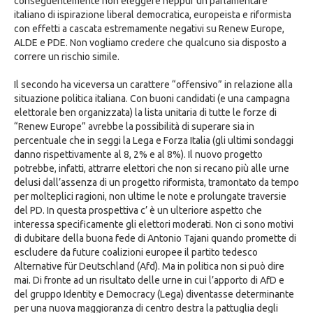
conseguentemente non eleggere neppur un parlamentare
italiano di ispirazione liberal democratica, europeista e riformista
con effetti a cascata estremamente negativi su Renew Europe,
ALDE e PDE. Non vogliamo credere che qualcuno sia disposto a
correre un rischio simile.
Il secondo ha viceversa un carattere “offensivo” in relazione alla
situazione politica italiana. Con buoni candidati (e una campagna
elettorale ben organizzata) la lista unitaria di tutte le forze di
“Renew Europe” avrebbe la possibilità di superare sia in
percentuale che in seggi la Lega e Forza Italia (gli ultimi sondaggi
danno rispettivamente al 8, 2% e al 8%). Il nuovo progetto
potrebbe, infatti, attrarre elettori che non si recano più alle urne
delusi dall’assenza di un progetto riformista, tramontato da tempo
per molteplici ragioni, non ultime le note e prolungate traversie
del PD. In questa prospettiva c’ è un ulteriore aspetto che
interessa specificamente gli elettori moderati. Non ci sono motivi
di dubitare della buona fede di Antonio Tajani quando promette di
escludere da future coalizioni europee il partito tedesco
Alternative für Deutschland (Afd). Ma in politica non si può dire
mai. Di fronte ad un risultato delle urne in cui l’apporto di AfD e
del gruppo Identity e Democracy (Lega) diventasse determinante
per una nuova maggioranza di centro destra la pattuglia degli