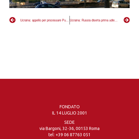
Ucraina: appello per processare Putin all’Aja
Ucraina: Russia diserta prima udienza ma lavoro Corte Penale Internazionale va sostenuto da mobilitazione
FONDATO
IL 14 LUGLIO 2001
SEDE
via Bargoni, 32-36, 00153 Roma
tel:
+39 06 87763 051