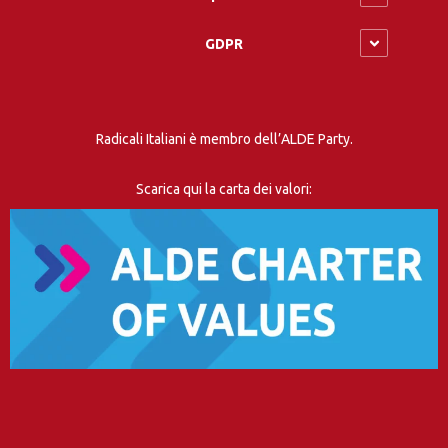
GDPR
Radicali Italiani è membro dell’ALDE Party.
Scarica qui la carta dei valori: