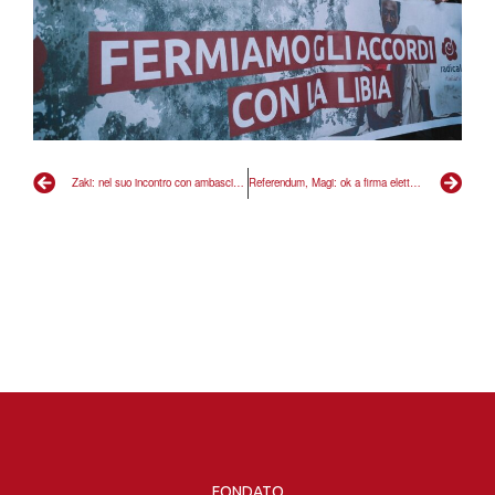
Zaki: nel suo incontro con ambasciatore egiziano Garavaglia ha posto tema diritti?
Referendum, Magi: ok a firma elettronica da subito, rivoluzione per diritti dei cittadini
FONDATO