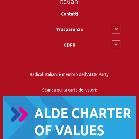
Contatti
Trasparenza
GDPR
Radicali Italiani è membro dell’ALDE Party.
Scarica qui la carta dei valori: