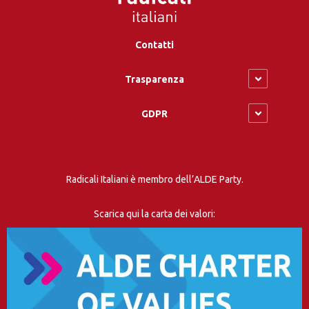
Contatti
Trasparenza
GDPR
Radicali Italiani è membro dell’ALDE Party.
Scarica qui la carta dei valori: