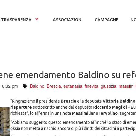
TRASPARENZA
ASSOCIAZIONI
CAMPAGNE
NO
bene emendamento Baldino su re
8:32 pm
Baldino
,
Brescia
,
eutanasia
,
finevita
,
giustizia
,
massimili
“Ringraziamo il presidente
Brescia
e la deputata
Vittoria Baldino
riaperture
sottoscritto anche dal deputato
Riccardo Magi di +Eu
richiesta”, lo afferma in una nota
Massimiliano Iervolino
, segretari
“Abbiamo suggerito questo emendamento affinché lo stato di emerg
ossia non metta a rischio ancora di più i diritti dei cittadini a parteci