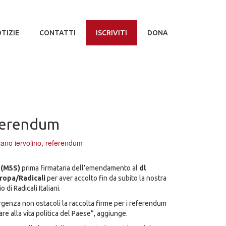
TIZIE
CONTATTI
ISCRIVITI
DONA
ferendum
ano iervolino
,
referendum
 (M5S)
prima firmataria dell’emendamento al
dl
ropa/Radicali
per aver accolto fin da subito la nostra
o di Radicali Italiani.
enza non ostacoli la raccolta firme per i referendum
pare alla vita politica del Paese”, aggiunge.