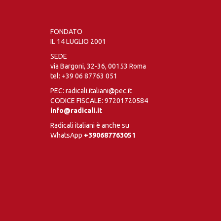
FONDATO
IL 14 LUGLIO 2001
SEDE
via Bargoni, 32-36, 00153 Roma
tel:
+39 06 87763 051
PEC: radicali.italiani@pec.it
CODICE FISCALE: 97201720584
info@radicali.it
Radicali italiani è anche su
WhatsApp
+390687763051