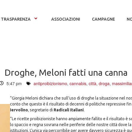
TRASPARENZA
ASSOCIAZIONI
CAMPAGNE
NO
Droghe, Meloni fatti una canna
5:47 pm
antiproibizionismo
,
cannabis
,
città
,
droga
,
massimilia
“Giorgia Meloni dichiara che sull’uso di droghe la situazione nel n
conto che questo è il risultato di decenni di politiche repressive fi
Iervolino
, segretario di
Radicali Italiani
.
“Le ricette proibizioniste hanno ampiamente fallito e il risultato è so
lo spaccio e regna sovrana nelle periferie delle nostre città dove la
istituzioni. L’unica via percorribile per avere davvero sicurezza è q