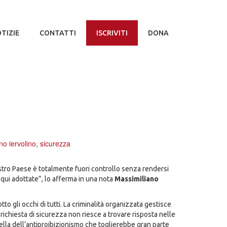
TIZIE
CONTATTI
ISCRIVITI
DONA
no iervolino
,
sicurezza
ostro Paese è totalmente fuori controllo senza rendersi
n qui adottate”, lo afferma in una nota
Massimiliano
tto gli occhi di tutti. La criminalità organizzata gestisce
 richiesta di sicurezza non riesce a trovare risposta nelle
uella dell’antiproibizionismo che toglierebbe gran parte