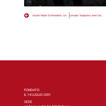
Assolto Walter De Benedetto, condannata la legge
Cannabis Terapeutica: bene San Marino, ma cosa fa l’Italia?
FONDATO
IL 14 LUGLIO 2001
SEDE