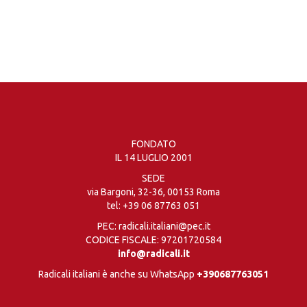
FONDATO
IL 14 LUGLIO 2001
SEDE
via Bargoni, 32-36, 00153 Roma
tel:
+39 06 87763 051
PEC: radicali.italiani@pec.it
CODICE FISCALE: 97201720584
info@radicali.it
Radicali italiani è anche su WhatsApp
+390687763051