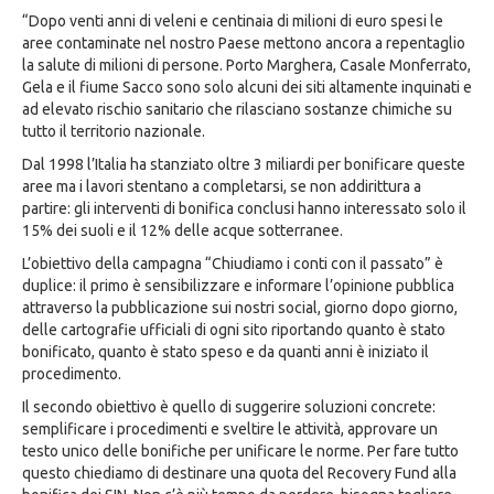
“Dopo venti anni di veleni e centinaia di milioni di euro spesi le
aree contaminate nel nostro Paese mettono ancora a repentaglio
la salute di milioni di persone. Porto Marghera, Casale Monferrato,
Gela e il fiume Sacco sono solo alcuni dei siti altamente inquinati e
ad elevato rischio sanitario che rilasciano sostanze chimiche su
tutto il territorio nazionale.
Dal 1998 l’Italia ha stanziato oltre 3 miliardi per bonificare queste
aree ma i lavori stentano a completarsi, se non addirittura a
partire: gli interventi di bonifica conclusi hanno interessato solo il
15% dei suoli e il 12% delle acque sotterranee.
L’obiettivo della campagna “Chiudiamo i conti con il passato” è
duplice: il primo è sensibilizzare e informare l’opinione pubblica
attraverso la pubblicazione sui nostri social, giorno dopo giorno,
delle cartografie ufficiali di ogni sito riportando quanto è stato
bonificato, quanto è stato speso e da quanti anni è iniziato il
procedimento.
Il secondo obiettivo è quello di suggerire soluzioni concrete:
semplificare i procedimenti e sveltire le attività, approvare un
testo unico delle bonifiche per unificare le norme. Per fare tutto
questo chiediamo di destinare una quota del Recovery Fund alla