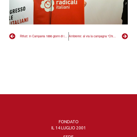
Rifiuti: in Campania 1886 giorni di inottemperanza ci sono già costati 246 milioni di euro, ma dai candidati solo silenzio
Ambiente: al via la campagna “Chiudiamo i conti con il passato” per bonificare Italia dai veleni
FONDATO
IL 14 LUGLIO 2001
SEDE