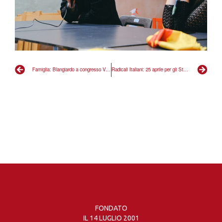
Famiglia: Blangiardo a congresso Verona? così scredita Istat”
Radicali Italiani: 25 aprile per gli Stati Uniti d’Europa
FONDATO
IL 14 LUGLIO 2001