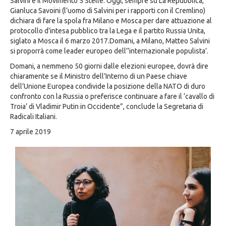
Salvini e il Movimento 5 Stelle. Oggi, sempre su La Repubblica,
Gianluca Savoini (l’uomo di Salvini per i rapporti con il Cremlino)
dichiara di fare la spola fra Milano e Mosca per dare attuazione al
protocollo d’intesa pubblico tra la Lega e il partito Russia Unita,
siglato a Mosca il 6 marzo 2017.Domani, a Milano, Matteo Salvini
si proporrà come leader europeo dell’’internazionale populista’.
Domani, a nemmeno 50 giorni dalle elezioni europee, dovrà dire
chiaramente se il Ministro dell’Interno di un Paese chiave
dell’Unione Europea condivide la posizione della NATO di duro
confronto con la Russia o preferisce continuare a fare il ‘cavallo di
Troia’ di Vladimir Putin in Occidente”, conclude la Segretaria di
Radicali Italiani.
7 aprile 2019