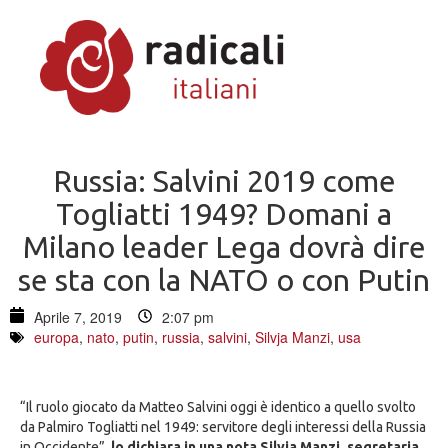
Russia: Salvini 2019 come
Togliatti 1949? Domani a
Milano leader Lega dovrà dire
se sta con la NATO o con Putin
Aprile 7, 2019
2:07 pm
europa
,
nato
,
putin
,
russia
,
salvini
,
Silvja Manzi
,
usa
“Il ruolo giocato da Matteo Salvini oggi è identico a quello svolto
da Palmiro Togliatti nel 1949: servitore degli interessi della Russia
in Occidente”,
lo dichiara in una nota Silvja Manzi, segretaria