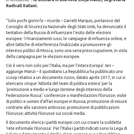
Radicali italiani.
“Solo pochi giorni fa – ricorda – Garrett Marquis, portavoce del
Consiglio di Sicurezza Nazionale degli Stati Uniti, ha denunciato il
tentativo della Russia di influenzare l’esito delle elezioni
europee: ‘I finanziamenti russi, le campagne di influenza online, e
altre tattiche di interferenza finalizzate a promuovere gli
interessi politici di Mosca, sono una seria preoccupazione, in vista
della campagna per le elezioni europee.
Ciò è vero non solo per l’Italia, ma per l’intera Europa’. Ieri –
aggiunge Manzi – il quotidiano La Repubblica ha pubblicato uno
scoop relativo a un documento russo, datato aprile 2017, in cui si
elencano cinque ‘Attività del team di politica estera’ per la
‘promozione a medio e lungo termine degli interessi della
Federazione Russa’: conferenze o manifestazioni filorusse; visite
di politici e uomini d’affari europei in Russia; promozione di misure
contrarie alle sanzioni antirusse; promozione di pubblicazioni
filorusse; attività filorusse sui social media.
Il documento elenca i partiti europei con cui creare la suddetta
‘rete informale filorussa’. Per l’Italia i partiti indicati sono la Lega di