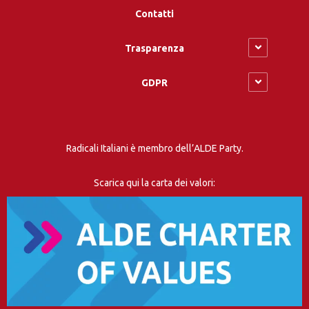
Contatti
Trasparenza
GDPR
Radicali Italiani è membro dell’ALDE Party.
Scarica qui la carta dei valori: