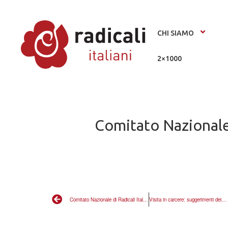
CHI SIAMO
2×1000
Comitato Nazionale d
Comitato Nazionale di Radicali Italiani 16-18 aprile 2010
Visita in carcere: suggerimenti dei detenuti per una “visita informata”