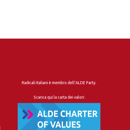
Radicali Italiani è membro dell’ALDE Party.
Scarica qui la carta dei valori: